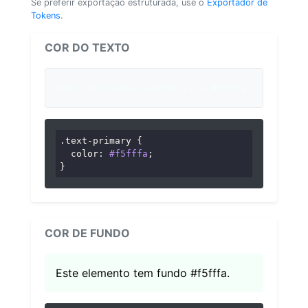
Se preferir exportação estruturada, use o
Exportador de
Tokens
.
COR DO TEXTO
Este texto está usando a cor #f5fffa.
.text-primary
 {

color
: 
#f5fffa
;

}
COR DE FUNDO
Este elemento tem fundo #f5fffa.