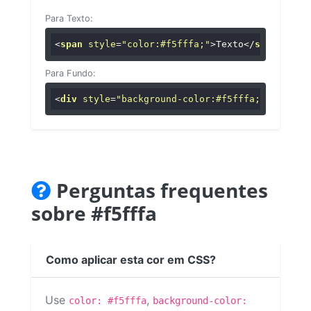
Para Texto:
<
span
style
=
"color:#f5fffa;"
>
Texto
</
span
>
Para Fundo:
<
div
style
=
"background-color:#f5fffa;"
>
...
</
di
Perguntas frequentes
sobre #f5fffa
Como aplicar esta cor em CSS?
Use
,
color: #f5fffa
background-color: