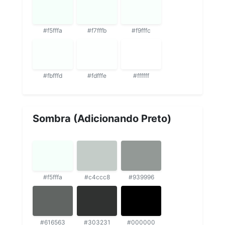
#f5fffa
#f7fffb
#f9fffc
#fbfffd
#fdfffe
#ffffff
Sombra (Adicionando Preto)
#f5fffa
#c4ccc8
#939996
#616563
#303231
#000000