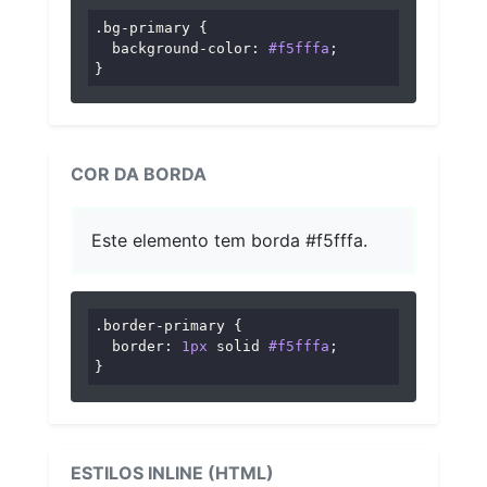
.bg-primary
 {

background-color
: 
#f5fffa
;

}
COR DA BORDA
Este elemento tem borda #f5fffa.
.border-primary
 {

border
: 
1px
 solid 
#f5fffa
;

}
ESTILOS INLINE (HTML)