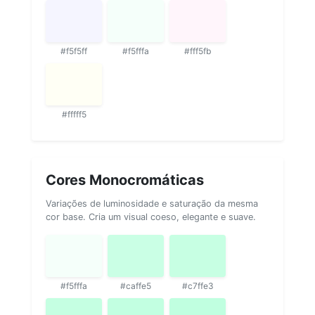
#f5f5ff
#f5fffa
#fff5fb
#fffff5
Cores Monocromáticas
Variações de luminosidade e saturação da mesma
cor base. Cria um visual coeso, elegante e suave.
#f5fffa
#caffe5
#c7ffe3