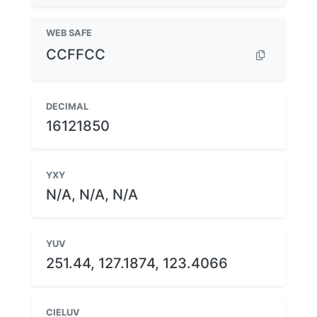
WEB SAFE
CCFFCC
DECIMAL
16121850
YXY
N/A, N/A, N/A
YUV
251.44, 127.1874, 123.4066
CIELUV