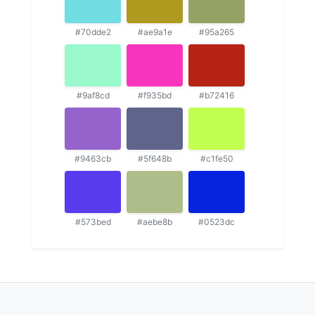
#70dde2
#ae9a1e
#95a265
#9af8cd
#f935bd
#b72416
#9463cb
#5f648b
#c1fe50
#573bed
#aebe8b
#0523dc