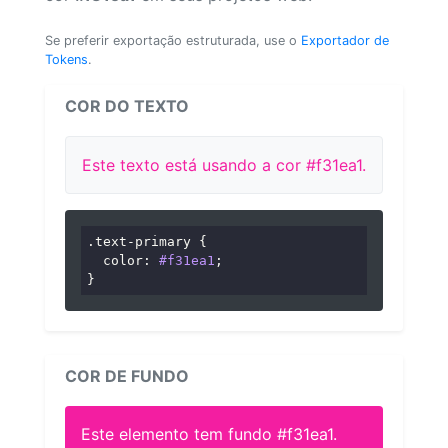
Se preferir exportação estruturada, use o
Exportador de
Tokens
.
COR DO TEXTO
Este texto está usando a cor #f31ea1.
.text-primary
 {

color
: 
#f31ea1
;

}
COR DE FUNDO
Este elemento tem fundo #f31ea1.