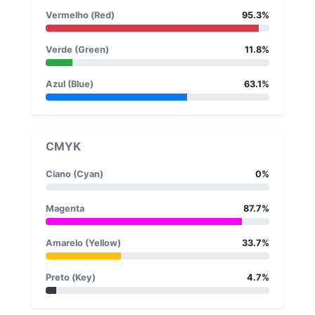
Vermelho (Red)
95.3%
Verde (Green)
11.8%
Azul (Blue)
63.1%
CMYK
Ciano (Cyan)
0%
Magenta
87.7%
Amarelo (Yellow)
33.7%
Preto (Key)
4.7%