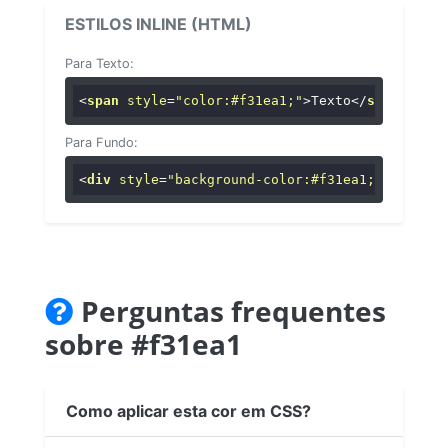
ESTILOS INLINE (HTML)
Para Texto:
<
span
style
=
"color:#f31ea1;"
>
Texto
</
span
>
Para Fundo:
<
div
style
=
"background-color:#f31ea1;"
>
...
</
di
Perguntas frequentes
sobre #f31ea1
Como aplicar esta cor em CSS?