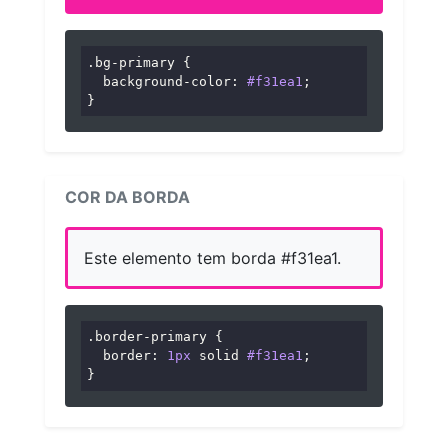
.bg-primary
 {

background-color
: 
#f31ea1
;

}
COR DA BORDA
Este elemento tem borda #f31ea1.
.border-primary
 {

border
: 
1px
 solid 
#f31ea1
;

}