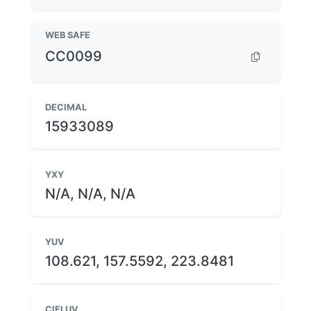
WEB SAFE
CC0099
DECIMAL
15933089
YXY
N/A, N/A, N/A
YUV
108.621, 157.5592, 223.8481
CIELUV