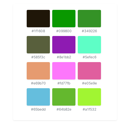
#1f1608
#099800
#349226
#585f3c
#8e1bb2
#5efec6
#e69b70
#fd77fb
#e05e9e
#65bedd
#64b82e
#a1f532