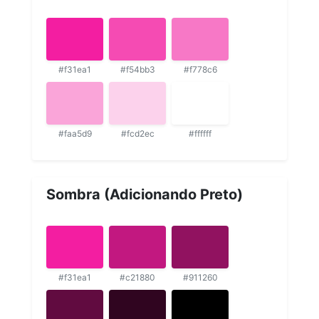
#f31ea1
#f54bb3
#f778c6
#faa5d9
#fcd2ec
#ffffff
Sombra (Adicionando Preto)
#f31ea1
#c21880
#911260