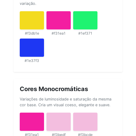
variação.
#f3db1e
#f31ea1
#1ef371
#1e37f3
Cores Monocromáticas
Variações de luminosidade e saturação da mesma
cor base. Cria um visual coeso, elegante e suave.
#f31ea1
#f3bedf
#f3bcde