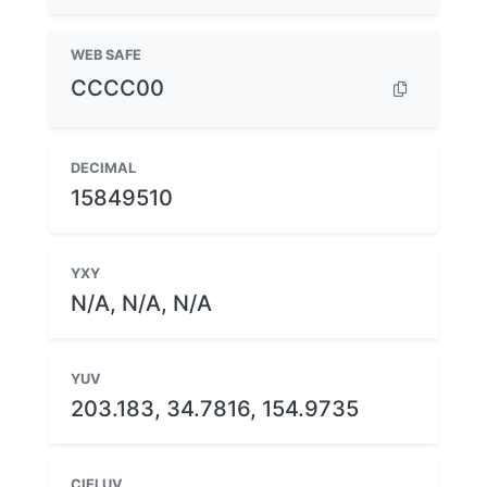
WEB SAFE
CCCC00
DECIMAL
15849510
YXY
N/A, N/A, N/A
YUV
203.183, 34.7816, 154.9735
CIELUV