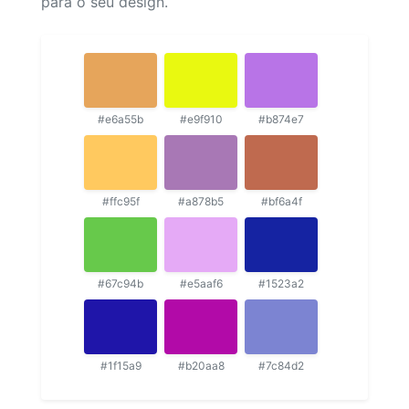
para o seu design.
#e6a55b
#e9f910
#b874e7
#ffc95f
#a878b5
#bf6a4f
#67c94b
#e5aaf6
#1523a2
#1f15a9
#b20aa8
#7c84d2