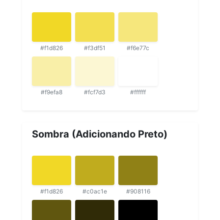
#f1d826
#f3df51
#f6e77c
#f9efa8
#fcf7d3
#ffffff
Sombra (Adicionando Preto)
#f1d826
#c0ac1e
#908116