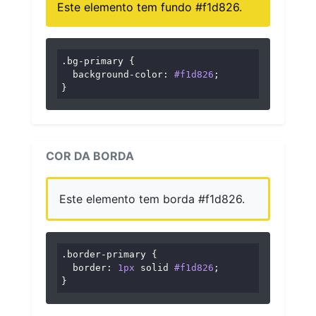
Este elemento tem fundo #f1d826.
.bg-primary
 {

background-color
: 
#f1d826
;

}
COR DA BORDA
Este elemento tem borda #f1d826.
.border-primary
 {

border
: 
1px
 solid 
#f1d826
;

}