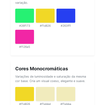
variação.
#26f173
#f1d826
#263ff1
#f126a5
Cores Monocromáticas
Variações de luminosidade e saturação da mesma
cor base. Cria um visual coeso, elegante e suave.
#f1d826
#f1ebbd
#f1ebba