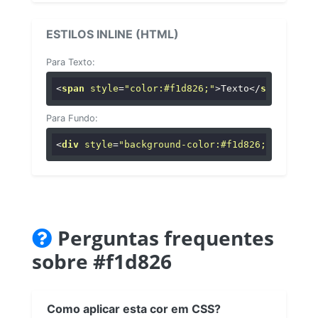
ESTILOS INLINE (HTML)
Para Texto:
<
span
style
=
"color:#f1d826;"
>
Texto
</
span
>
Para Fundo:
<
div
style
=
"background-color:#f1d826;"
>
...
</
di
Perguntas frequentes
sobre #f1d826
Como aplicar esta cor em CSS?