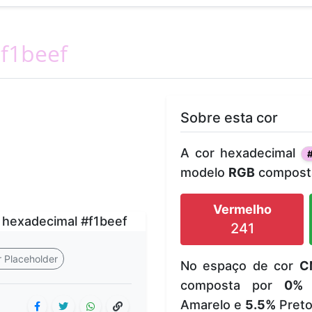
f1beef
Sobre esta cor
A cor hexadecimal
#
modelo
RGB
composta
Vermelho
241
 Placeholder
No espaço de cor
C
composta por
0%
Amarelo e
5.5%
Preto