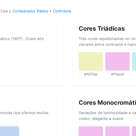
? Use o
Comparador Paleta + Contraste
.
Cores Triádicas
tico (180º). Criam alto
Três cores equidistantes no cí
vibrante entre contraste e har
#f0f1be
#f1beef
Cores Monocromát
rmonia rica oferece muitas
Variações de luminosidade e s
coeso, elegante e suave.