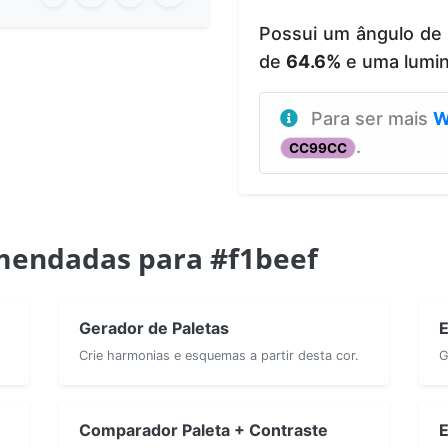
Possui um ângulo de
de
64.6%
e uma lumi
Para ser mais
W
.
CC99CC
mendadas para #f1beef
Gerador de Paletas
E
Crie harmonias e esquemas a partir desta cor.
G
Comparador Paleta + Contraste
E