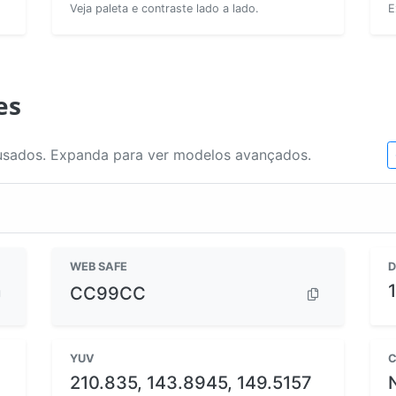
Veja paleta e contraste lado a lado.
E
es
usados. Expanda para ver modelos avançados.
WEB SAFE
D
CC99CC
YUV
C
210.835, 143.8945, 149.5157