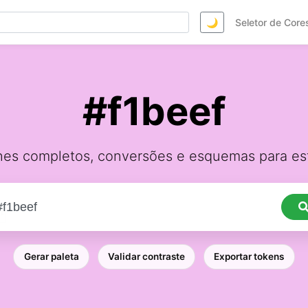
🌙
Seletor de Core
#f1beef
hes completos, conversões e esquemas para est
Gerar paleta
Validar contraste
Exportar tokens