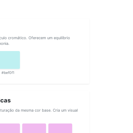
rculo cromático. Oferecem um equilíbrio
monia.
#bef0f1
icas
aturação da mesma cor base. Cria um visual