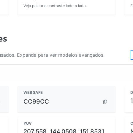
Veja paleta e contraste lado a lado.
E
es
usados. Expanda para ver modelos avançados.
WEB SAFE
D
CC99CC
YUV
C
207.558, 144.0508, 151.8531