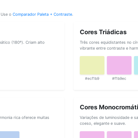
? Use o
Comparador Paleta + Contraste
.
Cores Triádicas
tico (180º). Criam alto
Três cores equidistantes no cí
vibrante entre contraste e har
#ecf1b9
#f1b9ec
Cores Monocromát
rmonia rica oferece muitas
Variações de luminosidade e s
coeso, elegante e suave.