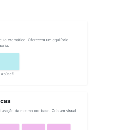
rculo cromático. Oferecem um equilíbrio
monia.
#b9ecf1
icas
aturação da mesma cor base. Cria um visual