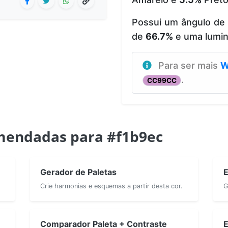
Possui um ângulo de
de
66.7%
e uma lumi
Para ser mais
W
.
CC99CC
mendadas para #f1b9ec
Gerador de Paletas
E
Crie harmonias e esquemas a partir desta cor.
G
Comparador Paleta + Contraste
E