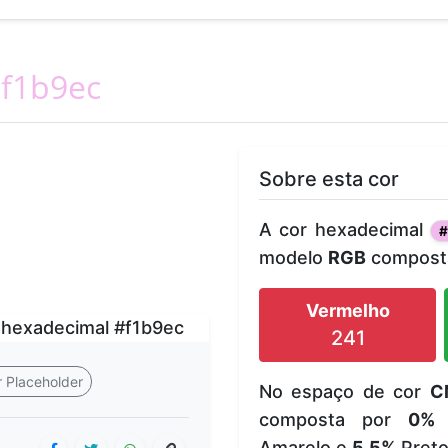
f1b9ec
Sobre esta cor
A cor hexadecimal
#
modelo
RGB
composta
Vermelho
241
 Placeholder
No espaço de cor
C
composta por
0%
Amarelo e
5.5%
Preto