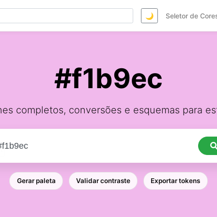
🌙
Seletor de Core
#f1b9ec
hes completos, conversões e esquemas para est
Gerar paleta
Validar contraste
Exportar tokens