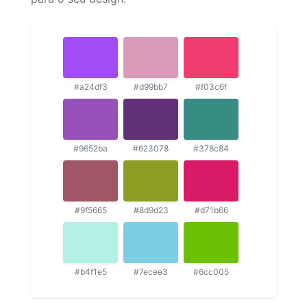
#a24df3
#d99bb7
#f03c6f
#9652ba
#623078
#378c84
#9f5665
#8d9d23
#d71b66
#b4f1e5
#7ecee3
#6cc005