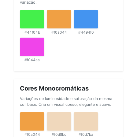
variação.
#44f04b
#f0a044
#4494f0
#f044ea
Cores Monocromáticas
Variações de luminosidade e saturação da mesma
cor base. Cria um visual coeso, elegante e suave.
#f0a044
#f0d8bc
#f0d7ba