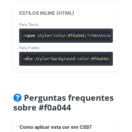
ESTILOS INLINE (HTML)
Para Texto:
<
span
style
=
"color:#f0a044;"
>
Texto
</
span
>
Para Fundo:
<
div
style
=
"background-color:#f0a044;"
>
...
</
di
Perguntas frequentes
sobre #f0a044
Como aplicar esta cor em CSS?