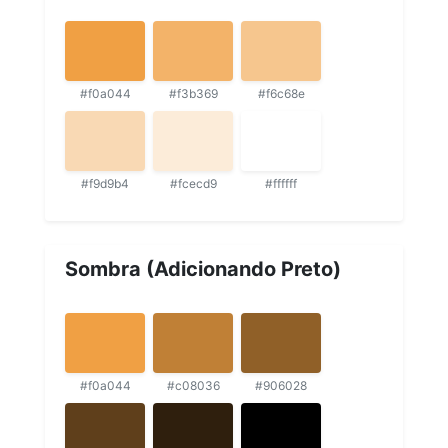
#f0a044
#f3b369
#f6c68e
#f9d9b4
#fcecd9
#ffffff
Sombra (Adicionando Preto)
#f0a044
#c08036
#906028