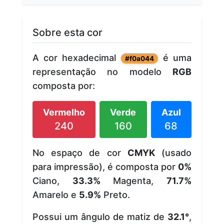
Sobre esta cor
A cor hexadecimal
é uma
#f0a044
representação no modelo
RGB
composta por:
Vermelho
Verde
Azul
240
160
68
No espaço de cor
CMYK
(usado
para impressão), é composta por
0%
Ciano,
33.3%
Magenta,
71.7%
Amarelo e
5.9%
Preto.
Possui um ângulo de matiz de
32.1°
,