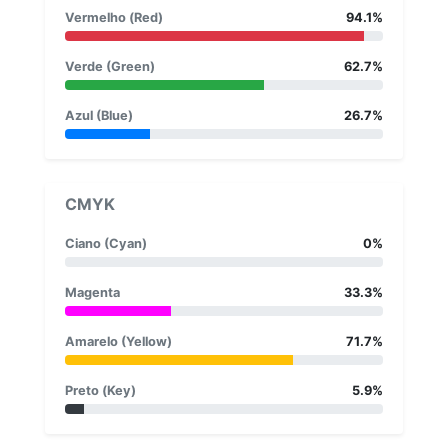
Vermelho (Red)
94.1%
Verde (Green)
62.7%
Azul (Blue)
26.7%
CMYK
Ciano (Cyan)
0%
Magenta
33.3%
Amarelo (Yellow)
71.7%
Preto (Key)
5.9%