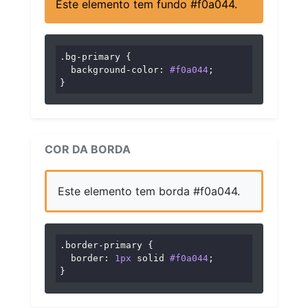
Este elemento tem fundo #f0a044.
.bg-primary
 {

background-color
: 
#f0a044
;

}
COR DA BORDA
Este elemento tem borda #f0a044.
.border-primary
 {

border
: 
1px
 solid 
#f0a044
;

}