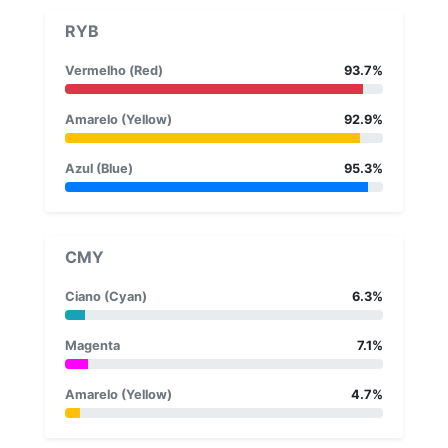
RYB
Vermelho (Red)
93.7%
Amarelo (Yellow)
92.9%
Azul (Blue)
95.3%
CMY
Ciano (Cyan)
6.3%
Magenta
7.1%
Amarelo (Yellow)
4.7%