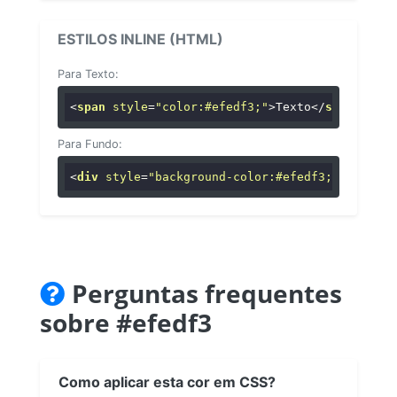
ESTILOS INLINE (HTML)
Para Texto:
<
span
style
=
"color:#efedf3;"
>
Texto
</
span
>
Para Fundo:
<
div
style
=
"background-color:#efedf3;"
>
...
</
di
Perguntas frequentes
sobre #efedf3
Como aplicar esta cor em CSS?