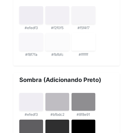
#efedf3
#f2f0f5
#f5f4f7
#f8f7fa
#fbfbfc
#ffffff
Sombra (Adicionando Preto)
#efedf3
#bfbdc2
#8f8e91