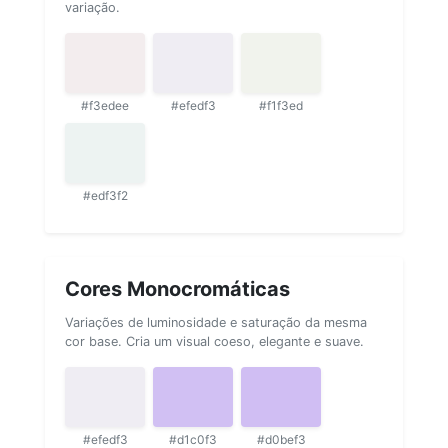
variação.
#f3edee
#efedf3
#f1f3ed
#edf3f2
Cores Monocromáticas
Variações de luminosidade e saturação da mesma
cor base. Cria um visual coeso, elegante e suave.
#efedf3
#d1c0f3
#d0bef3