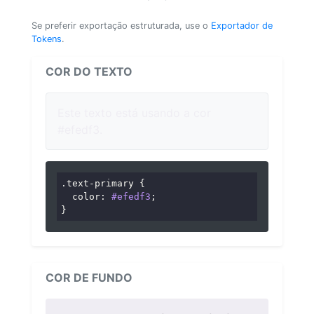
Se preferir exportação estruturada, use o
Exportador de
Tokens
.
COR DO TEXTO
Este texto está usando a cor
#efedf3.
.text-primary
 {

color
: 
#efedf3
;

}
COR DE FUNDO