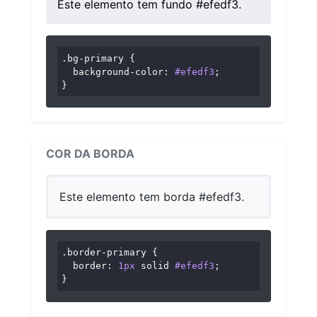
Este elemento tem fundo #efedf3.
.bg-primary
 {

background-color
: 
#efedf3
;

}
COR DA BORDA
Este elemento tem borda #efedf3.
.border-primary
 {

border
: 
1px
 solid 
#efedf3
;

}