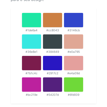
#1de6a4
#cc8043
#3146cb
#36e8e1
#384649
#e0a795
#7b1c4c
#2917c2
#e4a09d
#bc219e
#54207d
#6fd939