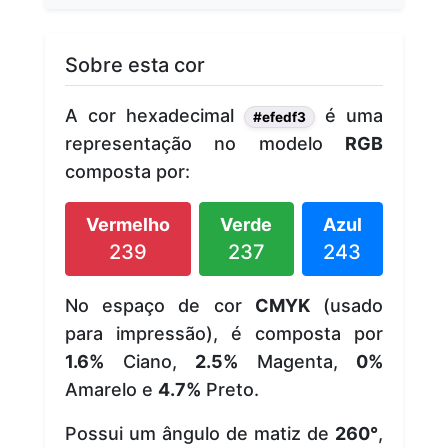
Sobre esta cor
A cor hexadecimal
é uma
#efedf3
representação no modelo
RGB
composta por:
Vermelho
Verde
Azul
239
237
243
No espaço de cor
CMYK
(usado
para impressão), é composta por
1.6%
Ciano,
2.5%
Magenta,
0%
Amarelo e
4.7%
Preto.
Possui um ângulo de matiz de
260°
,