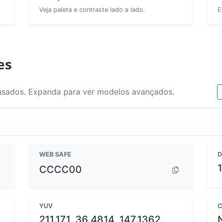
Veja paleta e contraste lado a lado.
E
es
usados. Expanda para ver modelos avançados.
WEB SAFE
D
CCCC00
YUV
C
211.171, 36.4814, 147.1362