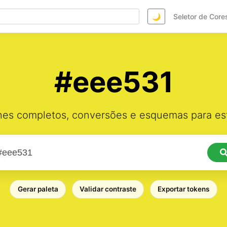
🌙
Seletor de Core
#eee531
hes completos, conversões e esquemas para est
Gerar paleta
Validar contraste
Exportar tokens