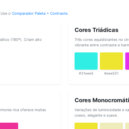
? Use o
Comparador Paleta + Contraste
.
Cores Triádicas
tico (180º). Criam alto
Três cores equidistantes no cí
vibrante entre contraste e har
#31eee5
#eee531
Cores Monocromát
rmonia rica oferece muitas
Variações de luminosidade e s
coeso, elegante e suave.