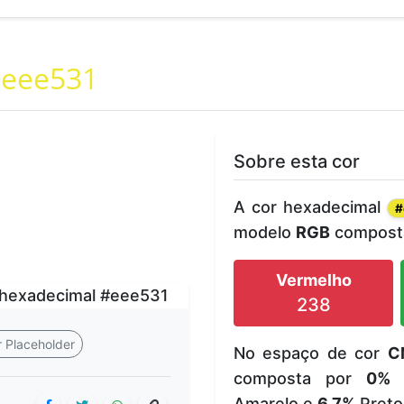
eee531
Sobre esta cor
A cor hexadecimal
#
modelo
RGB
composta
Vermelho
238
 Placeholder
No espaço de cor
C
composta por
0%
C
Amarelo e
6.7%
Preto