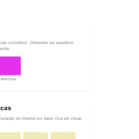
rculo cromático. Oferecem um equilíbrio
monia.
#e531ee
icas
aturação da mesma cor base. Cria um visual