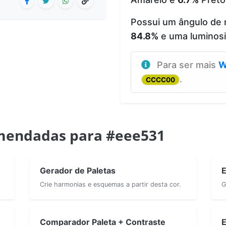
Possui um ângulo de 
84.8%
e uma luminos
Para ser mais
W
.
CCCC00
mendadas para #eee531
Gerador de Paletas
E
Crie harmonias e esquemas a partir desta cor.
G
Comparador Paleta + Contraste
E