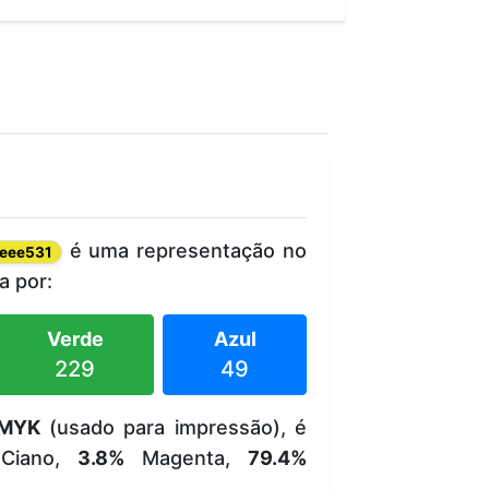
é uma representação no
eee531
 por:
Verde
Azul
229
49
MYK
(usado para impressão), é
iano,
3.8%
Magenta,
79.4%
.