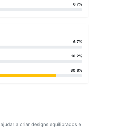
6.7%
6.7%
10.2%
80.8%
udar a criar designs equilibrados e