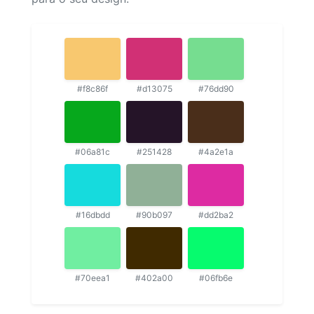
#f8c86f
#d13075
#76dd90
#06a81c
#251428
#4a2e1a
#16dbdd
#90b097
#dd2ba2
#70eea1
#402a00
#06fb6e