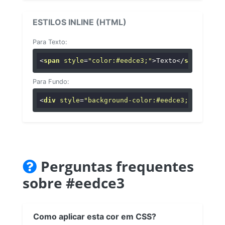
ESTILOS INLINE (HTML)
Para Texto:
<
span
style
=
"color:#eedce3;"
>
Texto
</
span
>
Para Fundo:
<
div
style
=
"background-color:#eedce3;"
>
...
</
di
Perguntas frequentes
sobre #eedce3
Como aplicar esta cor em CSS?