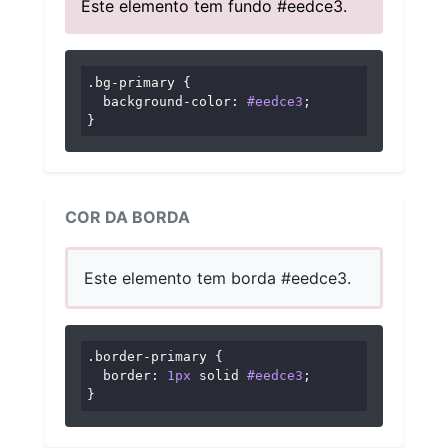
Este elemento tem fundo #eedce3.
.bg-primary
 {

background-color
: 
#eedce3
;

}
COR DA BORDA
Este elemento tem borda #eedce3.
.border-primary
 {

border
: 
1px
 solid 
#eedce3
;

}