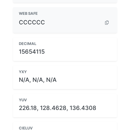
WEB SAFE
CCCCCC
DECIMAL
15654115
YXY
N/A, N/A, N/A
YUV
226.18, 128.4628, 136.4308
CIELUV