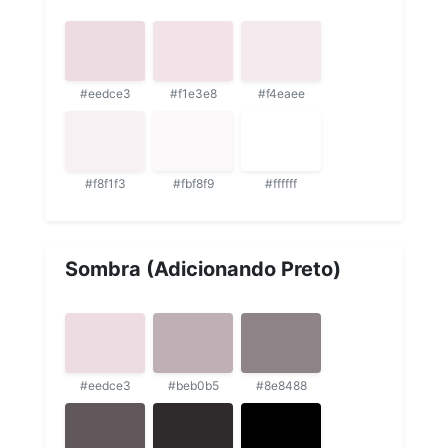
#eedce3
#f1e3e8
#f4eaee
#f8f1f3
#fbf8f9
#ffffff
Sombra (Adicionando Preto)
#eedce3
#beb0b5
#8e8488