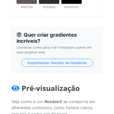
#5f575a
#2f2b2d
#000000
Quer criar gradientes
incríveis?
Use estas cores para criar transições suaves em
seus projetos web.
Experimentar Gerador de Gradiente
Pré-visualização
Veja como a cor
#eedce3
se comporta em
diferentes contextos, como fundos claros,
escuros e como cor de texto.