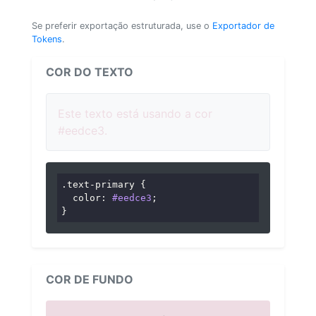
Se preferir exportação estruturada, use o
Exportador de
Tokens
.
COR DO TEXTO
Este texto está usando a cor
#eedce3.
.text-primary
 {

color
: 
#eedce3
;

}
COR DE FUNDO