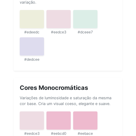
variação.
#edeedc
#eedce3
#dceee7
#dedcee
Cores Monocromáticas
Variações de luminosidade e saturação da mesma
cor base. Cria um visual coeso, elegante e suave.
#eedce3
#eebcd0
#eebace