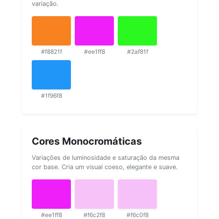
variação.
#f8821f
#ee1ff8
#2af81f
#1f96f8
Cores Monocromáticas
Variações de luminosidade e saturação da mesma
cor base. Cria um visual coeso, elegante e suave.
#ee1ff8
#f6c2f8
#f6c0f8