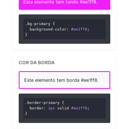
Este elemento tem fundo #ee1ff8.
.bg-primary
 {

background-color
: 
#ee1ff8
;

}
COR DA BORDA
Este elemento tem borda #ee1ff8.
.border-primary
 {

border
: 
1px
 solid 
#ee1ff8
;

}