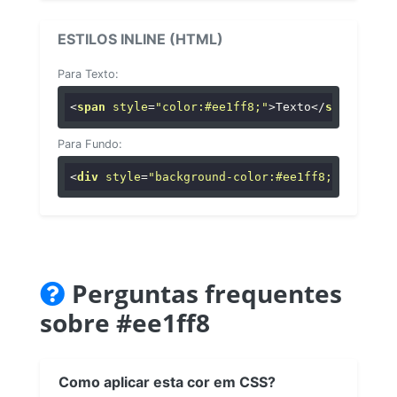
ESTILOS INLINE (HTML)
Para Texto:
<
span
style
=
"color:#ee1ff8;"
>
Texto
</
span
>
Para Fundo:
<
div
style
=
"background-color:#ee1ff8;"
>
...
</
di
Perguntas frequentes
sobre #ee1ff8
Como aplicar esta cor em CSS?