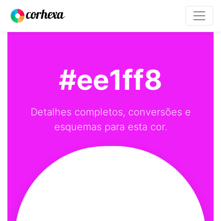
#ee1ff8
Detalhes completos, conversões e
esquemas para esta cor.