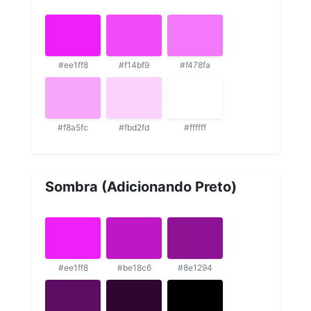
#ee1ff8
#f14bf9
#f478fa
#f8a5fc
#fbd2fd
#ffffff
Sombra (Adicionando Preto)
#ee1ff8
#be18c6
#8e1294