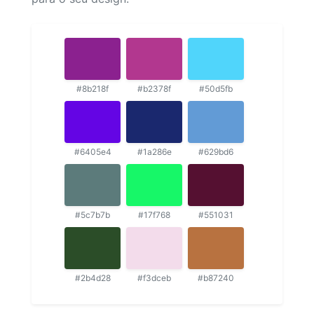
#8b218f
#b2378f
#50d5fb
#6405e4
#1a286e
#629bd6
#5c7b7b
#17f768
#551031
#2b4d28
#f3dceb
#b87240