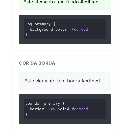
Este elemento tem fundo #edfced.
.bg-primary
 {

background-color
: 
#edfced
;

}
COR DA BORDA
Este elemento tem borda #edfced.
.border-primary
 {

border
: 
1px
 solid 
#edfced
;

}