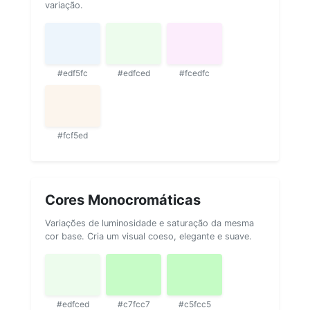
variação.
#edf5fc
#edfced
#fcedfc
#fcf5ed
Cores Monocromáticas
Variações de luminosidade e saturação da mesma
cor base. Cria um visual coeso, elegante e suave.
#edfced
#c7fcc7
#c5fcc5