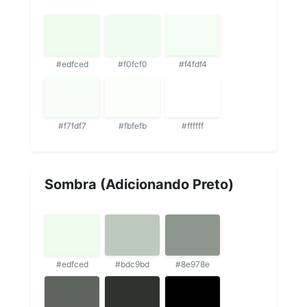
#edfced
#f0fcf0
#f4fdf4
#f7fdf7
#fbfefb
#ffffff
Sombra (Adicionando Preto)
#edfced
#bdc9bd
#8e978e