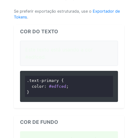
Se preferir exportação estruturada, use o
Exportador de
Tokens
.
COR DO TEXTO
Este texto está usando a cor
#edfced.
.text-primary
 {

color
: 
#edfced
;

}
COR DE FUNDO