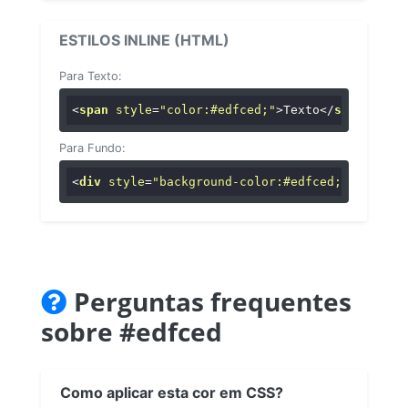
ESTILOS INLINE (HTML)
Para Texto:
<
span
style
=
"color:#edfced;"
>
Texto
</
span
>
Para Fundo:
<
div
style
=
"background-color:#edfced;"
>
...
</
di
Perguntas frequentes
sobre #edfced
Como aplicar esta cor em CSS?