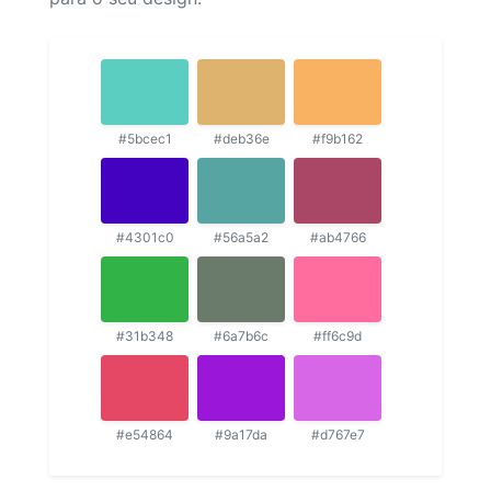
#5bcec1
#deb36e
#f9b162
#4301c0
#56a5a2
#ab4766
#31b348
#6a7b6c
#ff6c9d
#e54864
#9a17da
#d767e7