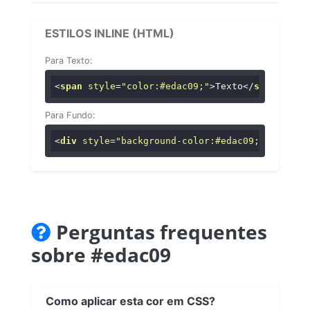
ESTILOS INLINE (HTML)
Para Texto:
<
span
style
=
"color:#edac09;"
>
Texto
</
span
>
Para Fundo:
<
div
style
=
"background-color:#edac09;"
>
...
</
di
Perguntas frequentes
sobre #edac09
Como aplicar esta cor em CSS?