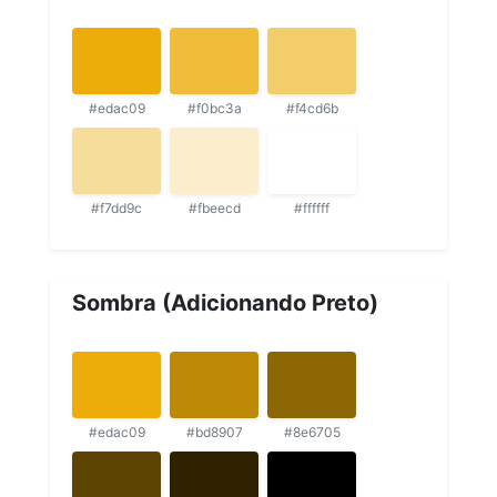
#edac09
#f0bc3a
#f4cd6b
#f7dd9c
#fbeecd
#ffffff
Sombra (Adicionando Preto)
#edac09
#bd8907
#8e6705