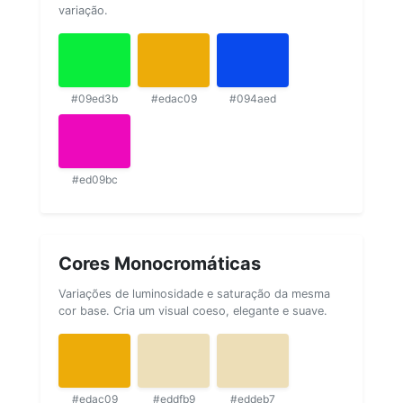
variação.
#09ed3b
#edac09
#094aed
#ed09bc
Cores Monocromáticas
Variações de luminosidade e saturação da mesma
cor base. Cria um visual coeso, elegante e suave.
#edac09
#eddfb9
#eddeb7