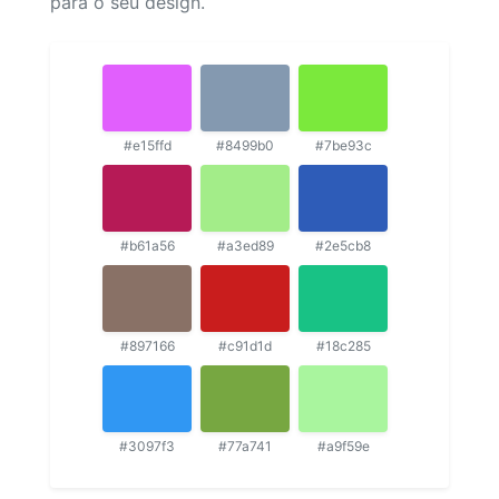
para o seu design.
#e15ffd
#8499b0
#7be93c
#b61a56
#a3ed89
#2e5cb8
#897166
#c91d1d
#18c285
#3097f3
#77a741
#a9f59e