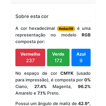
Sobre esta cor
A cor hexadecimal
é uma
#edac09
representação no modelo
RGB
composta por:
Vermelho
Verde
Azul
237
172
9
No espaço de cor
CMYK
(usado
para impressão), é composta por
0%
Ciano,
27.4%
Magenta,
96.2%
Amarelo e
7.1%
Preto.
Possui um ângulo de matiz de
42.9°
,