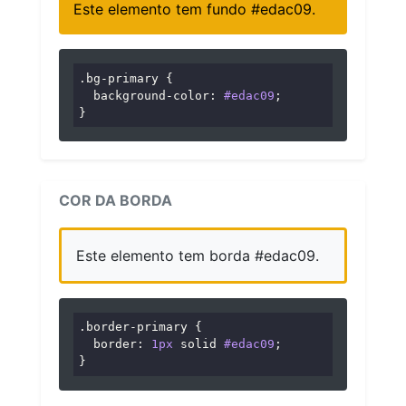
Este elemento tem fundo #edac09.
.bg-primary
 {

background-color
: 
#edac09
;

}
COR DA BORDA
Este elemento tem borda #edac09.
.border-primary
 {

border
: 
1px
 solid 
#edac09
;

}