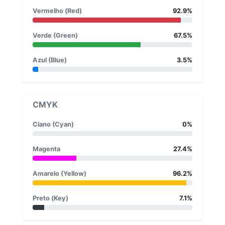
Vermelho (Red)
92.9%
Verde (Green)
67.5%
Azul (Blue)
3.5%
CMYK
Ciano (Cyan)
0%
Magenta
27.4%
Amarelo (Yellow)
96.2%
Preto (Key)
7.1%