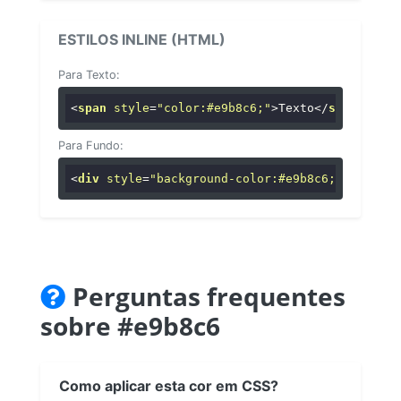
ESTILOS INLINE (HTML)
Para Texto:
<
span
style
=
"color:#e9b8c6;"
>
Texto
</
span
>
Para Fundo:
<
div
style
=
"background-color:#e9b8c6;"
>
...
</
di
Perguntas frequentes
sobre #e9b8c6
Como aplicar esta cor em CSS?