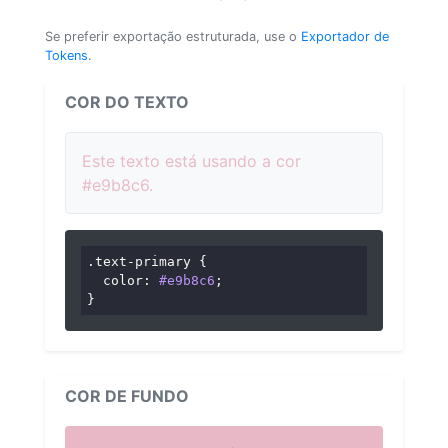
Se preferir exportação estruturada, use o
Exportador de
Tokens
.
COR DO TEXTO
Este texto está usando a cor
#e9b8c6.
.text-primary
 {

color
: 
#e9b8c6
;

}
COR DE FUNDO