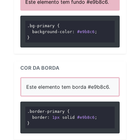
Este elemento tem fundo #e9b8c6.
.bg-primary
 {

background-color
: 
#e9b8c6
;

}
COR DA BORDA
Este elemento tem borda #e9b8c6.
.border-primary
 {

border
: 
1px
 solid 
#e9b8c6
;

}