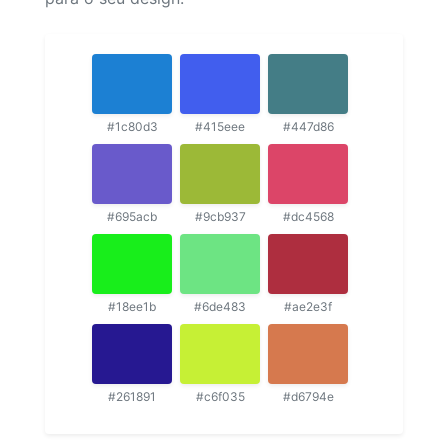
#1c80d3
#415eee
#447d86
#695acb
#9cb937
#dc4568
#18ee1b
#6de483
#ae2e3f
#261891
#c6f035
#d6794e