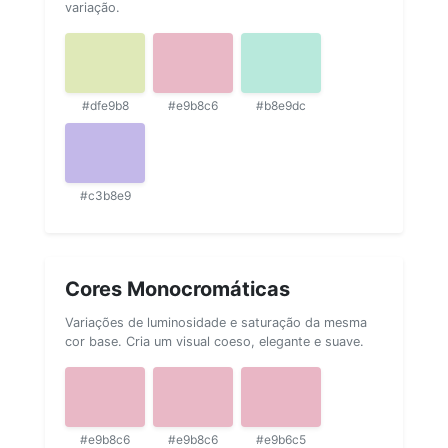
variação.
#dfe9b8
#e9b8c6
#b8e9dc
#c3b8e9
Cores Monocromáticas
Variações de luminosidade e saturação da mesma
cor base. Cria um visual coeso, elegante e suave.
#e9b8c6
#e9b8c6
#e9b6c5