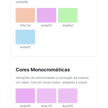
variação.
#f5c7af
#e9aff5
#bbf5af
#afdef5
Cores Monocromáticas
Variações de luminosidade e saturação da mesma
cor base. Cria um visual coeso, elegante e suave.
#e9aff5
#edc1f5
#ecbff5