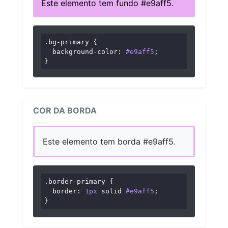
Este elemento tem fundo #e9aff5.
.bg-primary
 {

background-color
: 
#e9aff5
;

}
COR DA BORDA
Este elemento tem borda #e9aff5.
.border-primary
 {

border
: 
1px
 solid 
#e9aff5
;

}