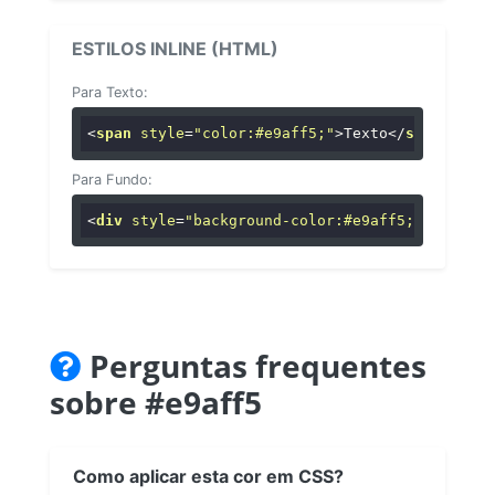
ESTILOS INLINE (HTML)
Para Texto:
<
span
style
=
"color:#e9aff5;"
>
Texto
</
span
>
Para Fundo:
<
div
style
=
"background-color:#e9aff5;"
>
...
</
di
Perguntas frequentes
sobre #e9aff5
Como aplicar esta cor em CSS?