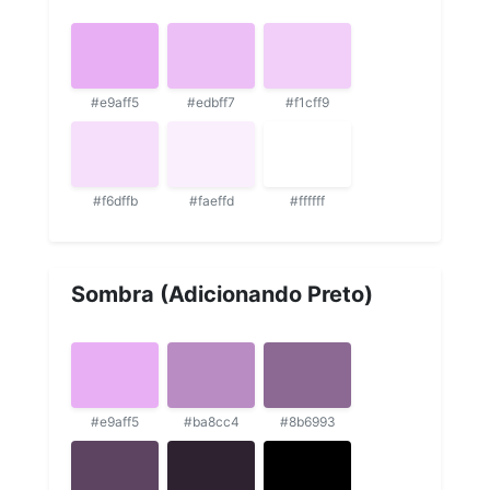
#e9aff5
#edbff7
#f1cff9
#f6dffb
#faeffd
#ffffff
Sombra (Adicionando Preto)
#e9aff5
#ba8cc4
#8b6993