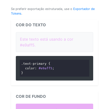
Se preferir exportação estruturada, use o
Exportador de
Tokens
.
COR DO TEXTO
Este texto está usando a cor
#e9aff5.
.text-primary
 {

color
: 
#e9aff5
;

}
COR DE FUNDO