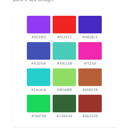
#9239f3
#f02422
#4628c3
#4251b6
#49ccb8
#f127af
#24cecb
#90dd66
#b56038
#1bd759
#336436
#9a3328