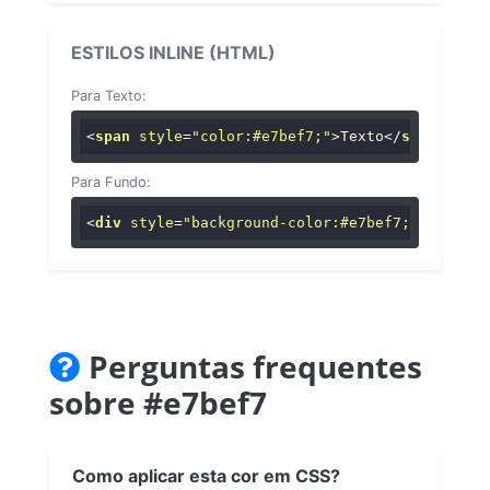
ESTILOS INLINE (HTML)
Para Texto:
<
span
style
=
"color:#e7bef7;"
>
Texto
</
span
>
Para Fundo:
<
div
style
=
"background-color:#e7bef7;"
>
...
</
di
Perguntas frequentes
sobre #e7bef7
Como aplicar esta cor em CSS?