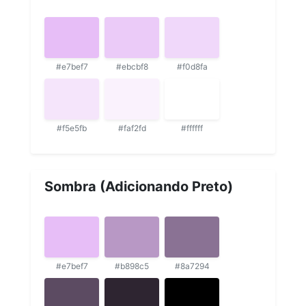
#e7bef7
#ebcbf8
#f0d8fa
#f5e5fb
#faf2fd
#ffffff
Sombra (Adicionando Preto)
#e7bef7
#b898c5
#8a7294