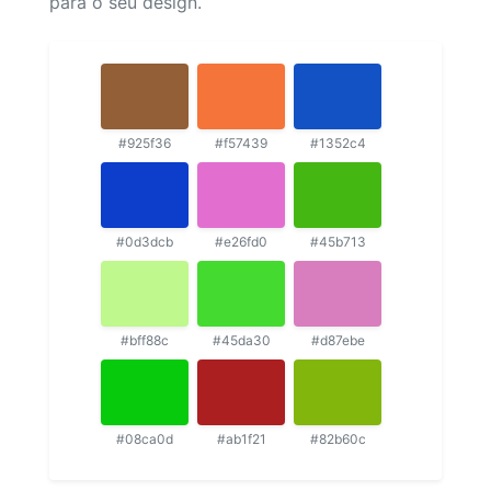
para o seu design.
#925f36
#f57439
#1352c4
#0d3dcb
#e26fd0
#45b713
#bff88c
#45da30
#d87ebe
#08ca0d
#ab1f21
#82b60c