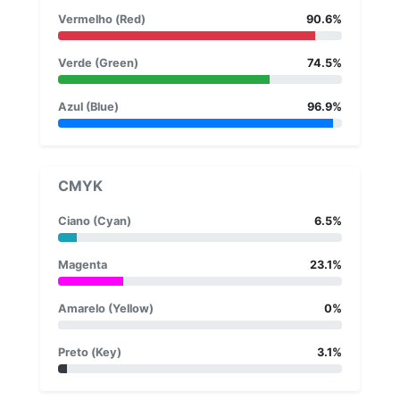
Vermelho (Red)
90.6%
Verde (Green)
74.5%
Azul (Blue)
96.9%
CMYK
Ciano (Cyan)
6.5%
Magenta
23.1%
Amarelo (Yellow)
0%
Preto (Key)
3.1%