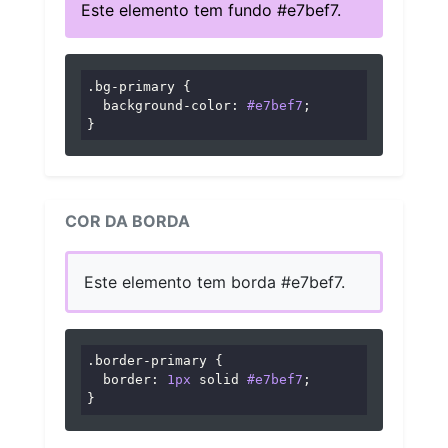
Este elemento tem fundo #e7bef7.
.bg-primary
 {

background-color
: 
#e7bef7
;

}
COR DA BORDA
Este elemento tem borda #e7bef7.
.border-primary
 {

border
: 
1px
 solid 
#e7bef7
;

}