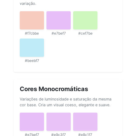
variação.
#f7cbbe
#e7bef7
#cef7be
#beebf7
Cores Monocromáticas
Variações de luminosidade e saturação da mesma
cor base. Cria um visual coeso, elegante e suave.
#e7bef7
#e9c3f7
#e8c1f7