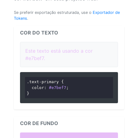
Se preferir exportação estruturada, use o
Exportador de
Tokens
.
COR DO TEXTO
Este texto está usando a cor
#e7bef7.
.text-primary
 {

color
: 
#e7bef7
;

}
COR DE FUNDO