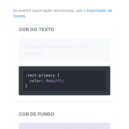
Se preferir exportação estruturada, use o
Exportador de
Tokens
.
COR DO TEXTO
Este texto está usando a cor
#e6e2f5.
.text-primary
 {

color
: 
#e6e2f5
;

}
COR DE FUNDO