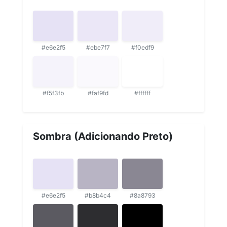
#e6e2f5
#ebe7f7
#f0edf9
#f5f3fb
#faf9fd
#ffffff
Sombra (Adicionando Preto)
#e6e2f5
#b8b4c4
#8a8793