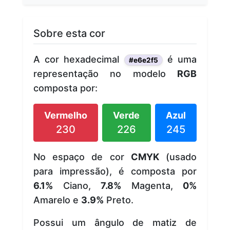
Sobre esta cor
A cor hexadecimal
é uma
#e6e2f5
representação no modelo
RGB
composta por:
Vermelho
Verde
Azul
230
226
245
No espaço de cor
CMYK
(usado
para impressão), é composta por
6.1%
Ciano,
7.8%
Magenta,
0%
Amarelo e
3.9%
Preto.
Possui um ângulo de matiz de