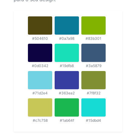
#504610
#0a7a98
#83b301
#0d0342
#19dfb8
#3a5879
#71d2e4
#363ea2
#7f8f32
#c7c758
#1ab64f
#15dbd4