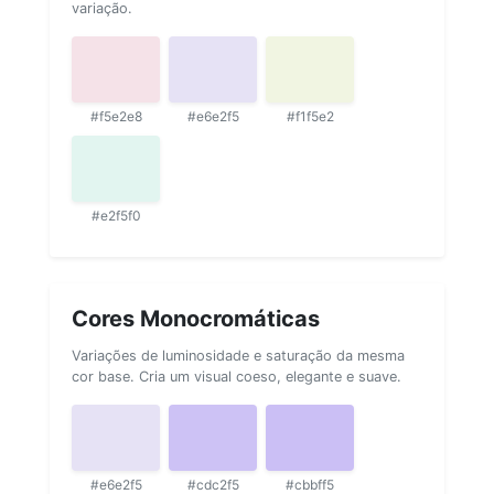
variação.
#f5e2e8
#e6e2f5
#f1f5e2
#e2f5f0
Cores Monocromáticas
Variações de luminosidade e saturação da mesma
cor base. Cria um visual coeso, elegante e suave.
#e6e2f5
#cdc2f5
#cbbff5