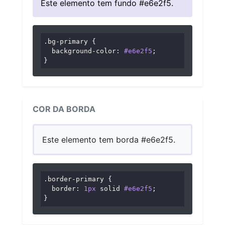
Este elemento tem fundo #e6e2f5.
.bg-primary
 {

background-color
: 
#e6e2f5
;

}
COR DA BORDA
Este elemento tem borda #e6e2f5.
.border-primary
 {

border
: 
1px
 solid 
#e6e2f5
;

}