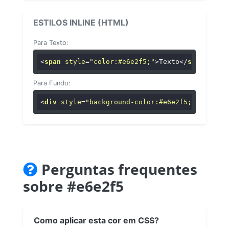
ESTILOS INLINE (HTML)
Para Texto:
<
span
style
=
"color:#e6e2f5;"
>
Texto
</
span
>
Para Fundo:
<
div
style
=
"background-color:#e6e2f5;"
>
...
</
di
Perguntas frequentes
sobre #e6e2f5
Como aplicar esta cor em CSS?