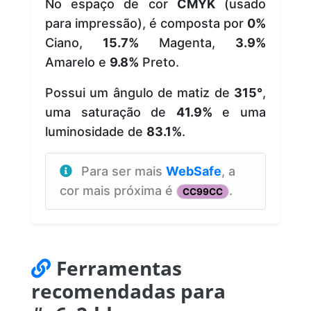
No espaço de cor
CMYK
(usado
para impressão), é composta por
0%
Ciano,
15.7%
Magenta,
3.9%
Amarelo e
9.8%
Preto.
Possui um ângulo de matiz de
315°
,
uma saturação de
41.9%
e uma
luminosidade de
83.1%
.
Para ser mais
WebSafe
, a
cor mais próxima é
.
CC99CC
Ferramentas
recomendadas para