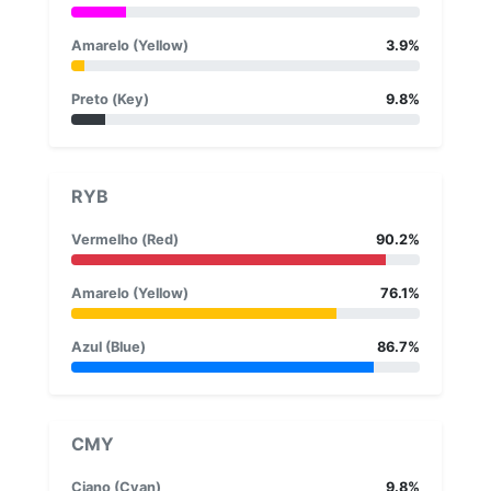
Amarelo (Yellow)
3.9%
Preto (Key)
9.8%
RYB
Vermelho (Red)
90.2%
Amarelo (Yellow)
76.1%
Azul (Blue)
86.7%
CMY
Ciano (Cyan)
9.8%