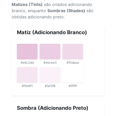
Matizes (Tints)
são criados adicionando
branco, enquanto
Sombras (Shades)
são
obtidas adicionando preto.
Matiz (Adicionando Branco)
#e6c2dd
#ebcee3
#f0daea
#f5e6f1
#faf2f8
#ffffff
Sombra (Adicionando Preto)