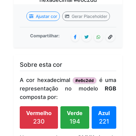
Ajustar cor
Gerar Placeholder
Compartilhar:
Sobre esta cor
A cor hexadecimal
é uma
#e6c2dd
representação no modelo
RGB
composta por:
Vermelho
Verde
Azul
230
194
221