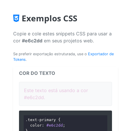
Exemplos CSS
Copie e cole estes snippets CSS para usar a
cor
#e6c2dd
em seus projetos web.
Se preferir exportação estruturada, use o
Exportador de
Tokens
.
COR DO TEXTO
Este texto está usando a cor
#e6c2dd.
.text-primary
 {

color
: 
#e6c2dd
;

}