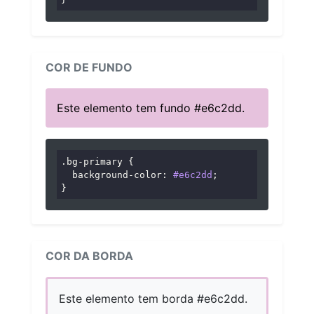
COR DE FUNDO
Este elemento tem fundo #e6c2dd.
.bg-primary
 {

background-color
: 
#e6c2dd
;

}
COR DA BORDA
Este elemento tem borda #e6c2dd.