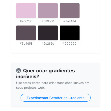
#e6c2dd
#b89bb0
#8a7484
#5b4d58
#2d262c
#000000
Quer criar gradientes
incríveis?
Use estas cores para criar transições suaves em
seus projetos web.
Experimentar Gerador de Gradiente