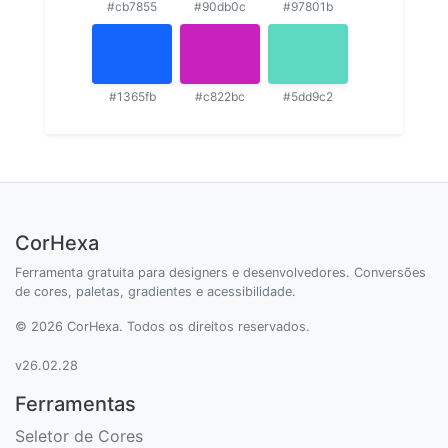
#cb7855
#90db0c
#97801b
#1365fb
#c822bc
#5dd9c2
CorHexa
Ferramenta gratuita para designers e desenvolvedores. Conversões
de cores, paletas, gradientes e acessibilidade.
© 2026 CorHexa. Todos os direitos reservados.
v26.02.28
Ferramentas
Seletor de Cores