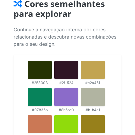
Cores semelhantes
para explorar
Continue a navegação interna por cores
relacionadas e descubra novas combinações
para o seu design.
#253303
#2f1524
#c2a451
#07835b
#8b6bc9
#b1b4a1