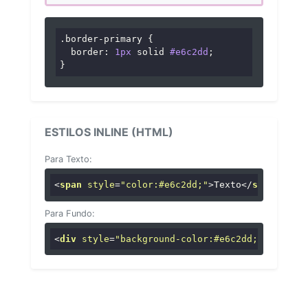
.border-primary
 {

border
: 
1px
 solid 
#e6c2dd
;

}
ESTILOS INLINE (HTML)
Para Texto:
<
span
style
=
"color:#e6c2dd;"
>
Texto
</
span
>
Para Fundo:
<
div
style
=
"background-color:#e6c2dd;"
>
...
</
di