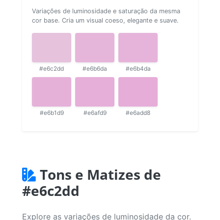
Variações de luminosidade e saturação da mesma
cor base. Cria um visual coeso, elegante e suave.
#e6c2dd
#e6b6da
#e6b4da
#e6b1d9
#e6afd9
#e6add8
Tons e Matizes de
#e6c2dd
Explore as variações de luminosidade da cor.