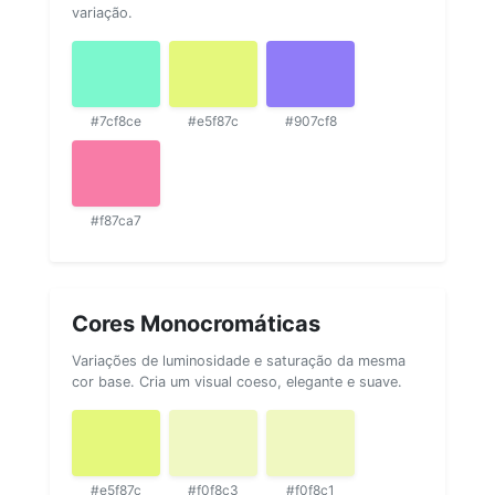
variação.
#7cf8ce
#e5f87c
#907cf8
#f87ca7
Cores Monocromáticas
Variações de luminosidade e saturação da mesma
cor base. Cria um visual coeso, elegante e suave.
#e5f87c
#f0f8c3
#f0f8c1