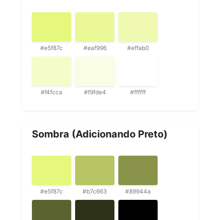
#e5f87c
#eaf996
#effab0
#f4fcca
#f9fde4
#ffffff
Sombra (Adicionando Preto)
#e5f87c
#b7c663
#89944a