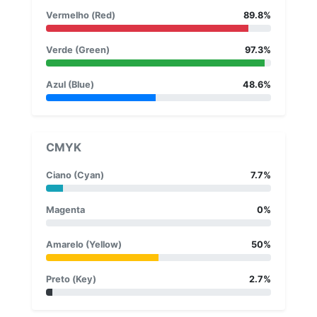
Vermelho (Red)
89.8%
Verde (Green)
97.3%
Azul (Blue)
48.6%
CMYK
Ciano (Cyan)
7.7%
Magenta
0%
Amarelo (Yellow)
50%
Preto (Key)
2.7%