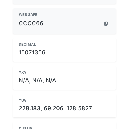
WEB SAFE
CCCC66
DECIMAL
15071356
YXY
N/A, N/A, N/A
YUV
228.183, 69.206, 128.5827
CIELUV