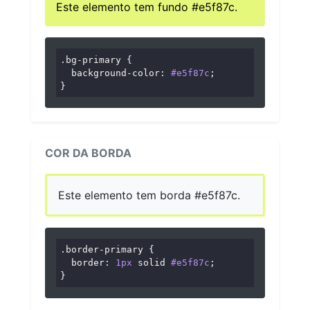
Este elemento tem fundo #e5f87c.
.bg-primary
 {

background-color
: 
#e5f87c
;

}
COR DA BORDA
Este elemento tem borda #e5f87c.
.border-primary
 {

border
: 
1px
 solid 
#e5f87c
;

}