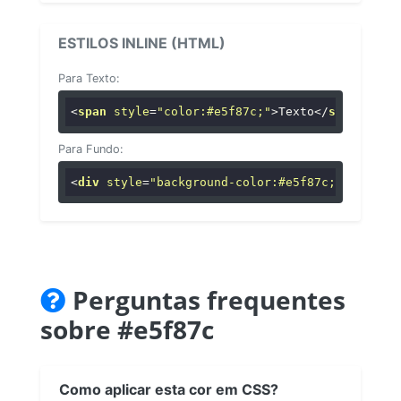
ESTILOS INLINE (HTML)
Para Texto:
<
span
style
=
"color:#e5f87c;"
>
Texto
</
span
>
Para Fundo:
<
div
style
=
"background-color:#e5f87c;"
>
...
</
di
Perguntas frequentes
sobre #e5f87c
Como aplicar esta cor em CSS?