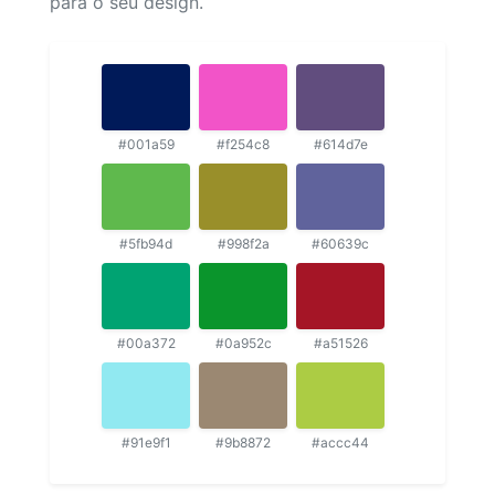
para o seu design.
#001a59
#f254c8
#614d7e
#5fb94d
#998f2a
#60639c
#00a372
#0a952c
#a51526
#91e9f1
#9b8872
#accc44