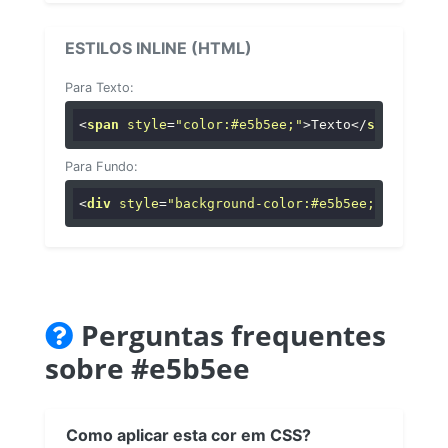
ESTILOS INLINE (HTML)
Para Texto:
<
span
style
=
"color:#e5b5ee;"
>
Texto
</
span
>
Para Fundo:
<
div
style
=
"background-color:#e5b5ee;"
>
...
</
di
Perguntas frequentes
sobre #e5b5ee
Como aplicar esta cor em CSS?