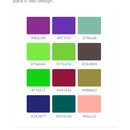
para o seu design.
#8b2c90
#6731b1
#7fbca8
#7beb44
#77ce3d
#544845
#11d312
#94153a
#968d42
#242677
#005c5b
#feaca2