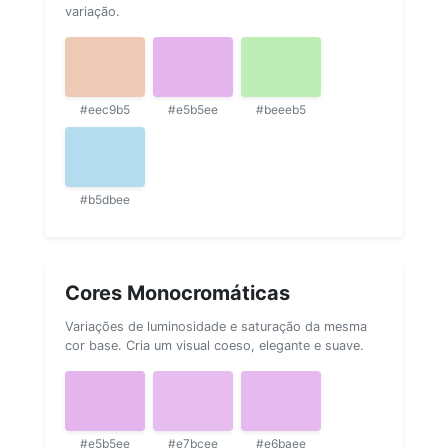
variação.
#eec9b5
#e5b5ee
#beeeb5
#b5dbee
Cores Monocromáticas
Variações de luminosidade e saturação da mesma
cor base. Cria um visual coeso, elegante e suave.
#e5b5ee
#e7bcee
#e6baee