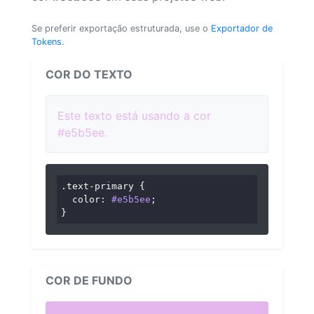
Se preferir exportação estruturada, use o
Exportador de
Tokens
.
COR DO TEXTO
Este texto está usando a cor
#e5b5ee.
.text-primary
 {

color
: 
#e5b5ee
;

}
COR DE FUNDO