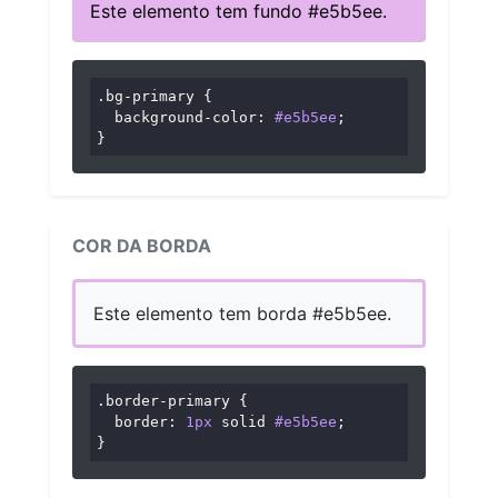
Este elemento tem fundo #e5b5ee.
.bg-primary
 {

background-color
: 
#e5b5ee
;

}
COR DA BORDA
Este elemento tem borda #e5b5ee.
.border-primary
 {

border
: 
1px
 solid 
#e5b5ee
;

}