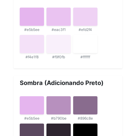
#e5b5ee
#eac3f1
#efd2f4
#f4e1f8
#f9f0fb
#ffffff
Sombra (Adicionando Preto)
#e5b5ee
#b790be
#896c8e