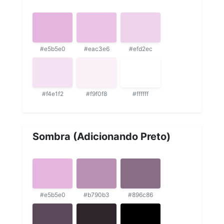
#e5b5e0
#eac3e6
#efd2ec
#f4e1f2
#f9f0f8
#ffffff
Sombra (Adicionando Preto)
#e5b5e0
#b790b3
#896c86