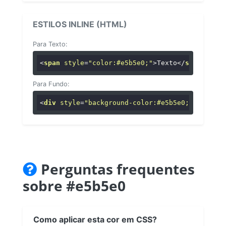
ESTILOS INLINE (HTML)
Para Texto:
<
span
style
=
"color:#e5b5e0;"
>
Texto
</
span
>
Para Fundo:
<
div
style
=
"background-color:#e5b5e0;"
>
...
</
di
Perguntas frequentes
sobre #e5b5e0
Como aplicar esta cor em CSS?