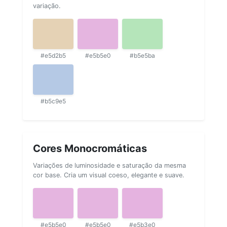
variação.
#e5d2b5
#e5b5e0
#b5e5ba
#b5c9e5
Cores Monocromáticas
Variações de luminosidade e saturação da mesma
cor base. Cria um visual coeso, elegante e suave.
#e5b5e0
#e5b5e0
#e5b3e0