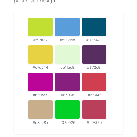
para o seu design.
#c1df32
#599ddb
#025472
#e7d244
#e1fad5
#572e5f
#bb0599
#871f7e
#cf3f4f
#c8ae8a
#02d026
#b93f5b