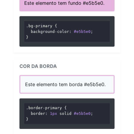
Este elemento tem fundo #e5b5e0.
.bg-primary
 {

background-color
: 
#e5b5e0
;

}
COR DA BORDA
Este elemento tem borda #e5b5e0.
.border-primary
 {

border
: 
1px
 solid 
#e5b5e0
;

}