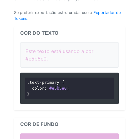
Se preferir exportação estruturada, use o
Exportador de
Tokens
.
COR DO TEXTO
Este texto está usando a cor
#e5b5e0.
.text-primary
 {

color
: 
#e5b5e0
;

}
COR DE FUNDO