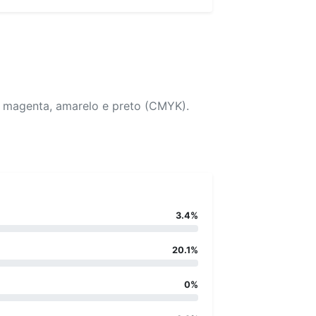
, magenta, amarelo e preto (CMYK).
3.4%
20.1%
0%