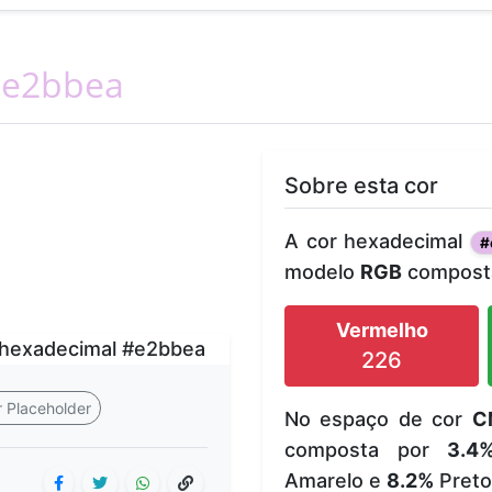
e2bbea
Sobre esta cor
A cor hexadecimal
#
modelo
RGB
composta
Vermelho
226
 Placeholder
No espaço de cor
C
composta por
3.4
Amarelo e
8.2%
Preto