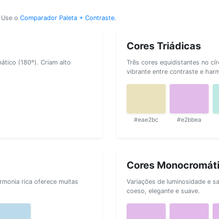
? Use o
Comparador Paleta + Contraste
.
Cores Triádicas
tico (180º). Criam alto
Três cores equidistantes no cí
vibrante entre contraste e har
#eae2bc
#e2bbea
Cores Monocromát
rmonia rica oferece muitas
Variações de luminosidade e s
coeso, elegante e suave.