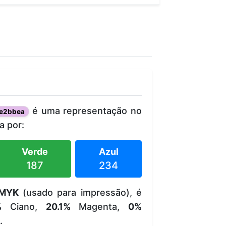
é uma representação no
e2bbea
 por:
Verde
Azul
187
234
MYK
(usado para impressão), é
%
Ciano,
20.1%
Magenta,
0%
.