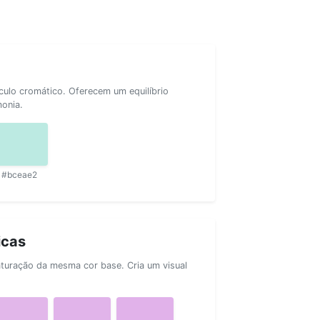
rculo cromático. Oferecem um equilíbrio
monia.
#bceae2
icas
aturação da mesma cor base. Cria um visual