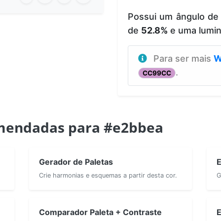
Possui um ângulo de
de
52.8%
e uma lumi
Para ser mais
W
.
CC99CC
mendadas para #e2bbea
Gerador de Paletas
E
Crie harmonias e esquemas a partir desta cor.
G
Comparador Paleta + Contraste
E