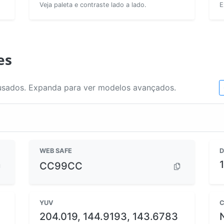
Veja paleta e contraste lado a lado.
E
es
usados. Expanda para ver modelos avançados.
WEB SAFE
D
CC99CC
YUV
C
204.019, 144.9193, 143.6783