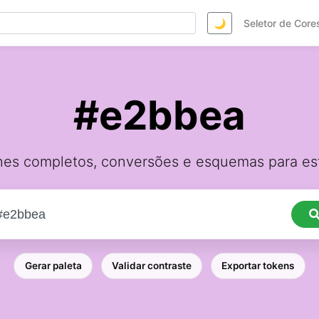
🌙
Seletor de Core
#e2bbea
hes completos, conversões e esquemas para est
Gerar paleta
Validar contraste
Exportar tokens