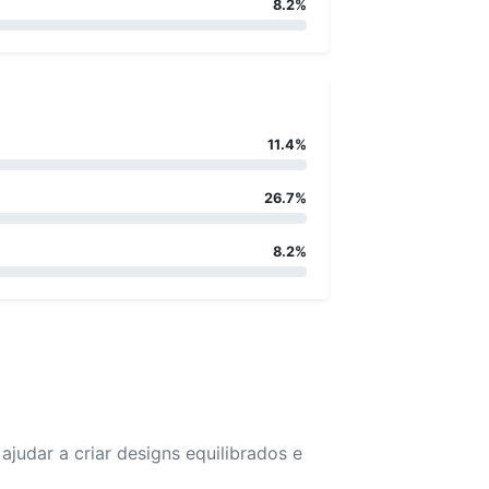
8.2%
11.4%
26.7%
8.2%
udar a criar designs equilibrados e