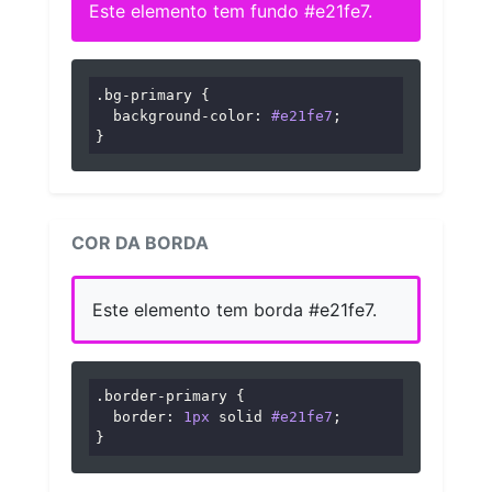
Este elemento tem fundo #e21fe7.
.bg-primary
 {

background-color
: 
#e21fe7
;

}
COR DA BORDA
Este elemento tem borda #e21fe7.
.border-primary
 {

border
: 
1px
 solid 
#e21fe7
;

}