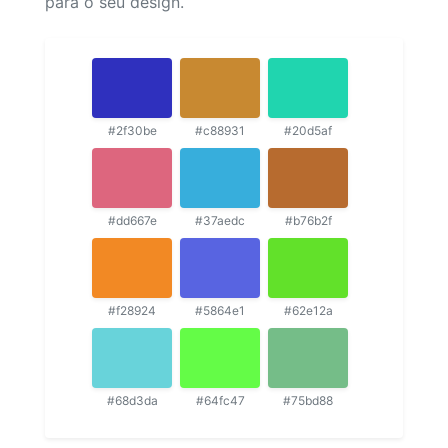
para o seu design.
#2f30be
#c88931
#20d5af
#dd667e
#37aedc
#b76b2f
#f28924
#5864e1
#62e12a
#68d3da
#64fc47
#75bd88