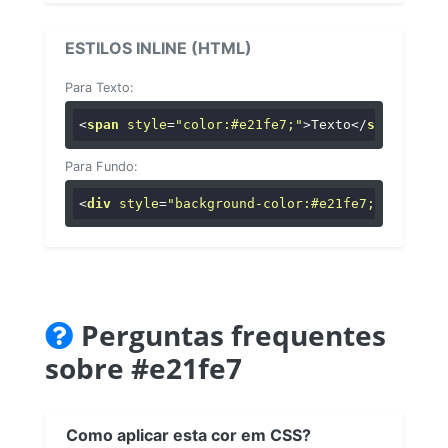
ESTILOS INLINE (HTML)
Para Texto:
<
span
style
=
"color:#e21fe7;"
>
Texto
</
span
>
Para Fundo:
<
div
style
=
"background-color:#e21fe7;"
>
...
</
di
Perguntas frequentes
sobre #e21fe7
Como aplicar esta cor em CSS?