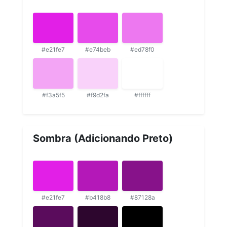
#e21fe7
#e74beb
#ed78f0
#f3a5f5
#f9d2fa
#ffffff
Sombra (Adicionando Preto)
#e21fe7
#b418b8
#87128a