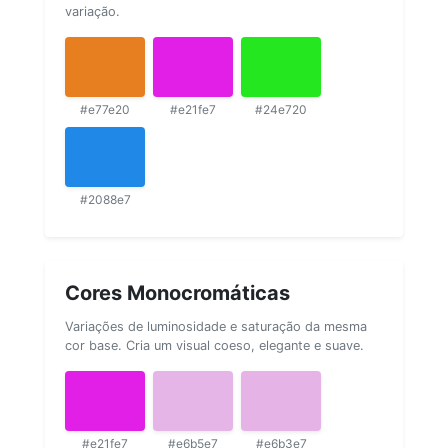
variação.
#e77e20
#e21fe7
#24e720
#2088e7
Cores Monocromáticas
Variações de luminosidade e saturação da mesma
cor base. Cria um visual coeso, elegante e suave.
#e21fe7
#e6b5e7
#e6b3e7