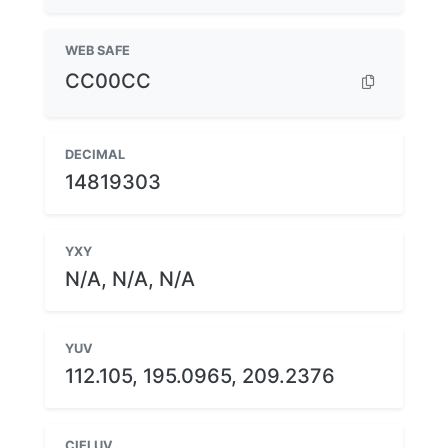
WEB SAFE
CC00CC
DECIMAL
14819303
YXY
N/A, N/A, N/A
YUV
112.105, 195.0965, 209.2376
CIELUV