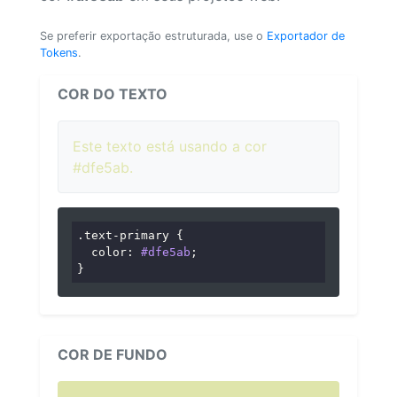
Se preferir exportação estruturada, use o
Exportador de
Tokens
.
COR DO TEXTO
Este texto está usando a cor
#dfe5ab.
.text-primary
 {

color
: 
#dfe5ab
;

}
COR DE FUNDO