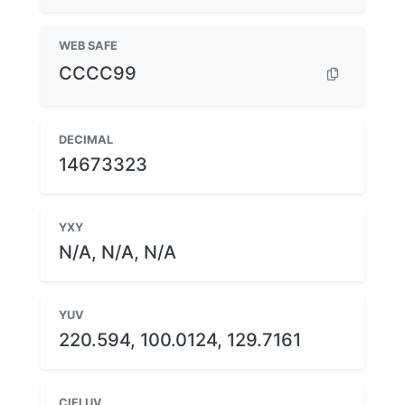
WEB SAFE
CCCC99
DECIMAL
14673323
YXY
N/A, N/A, N/A
YUV
220.594, 100.0124, 129.7161
CIELUV