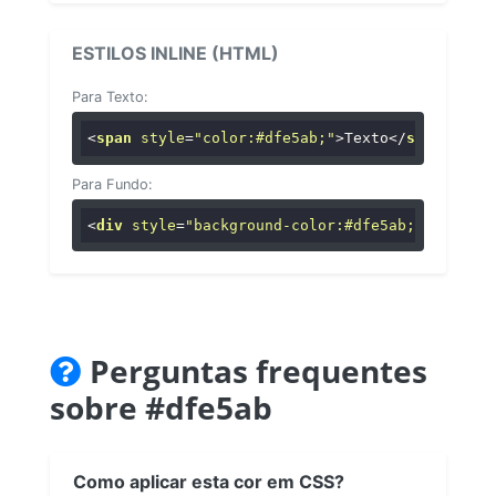
ESTILOS INLINE (HTML)
Para Texto:
<
span
style
=
"color:#dfe5ab;"
>
Texto
</
span
>
Para Fundo:
<
div
style
=
"background-color:#dfe5ab;"
>
...
</
di
Perguntas frequentes
sobre #dfe5ab
Como aplicar esta cor em CSS?