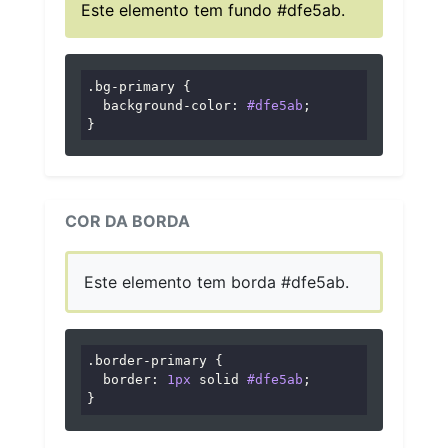
Este elemento tem fundo #dfe5ab.
.bg-primary
 {

background-color
: 
#dfe5ab
;

}
COR DA BORDA
Este elemento tem borda #dfe5ab.
.border-primary
 {

border
: 
1px
 solid 
#dfe5ab
;

}