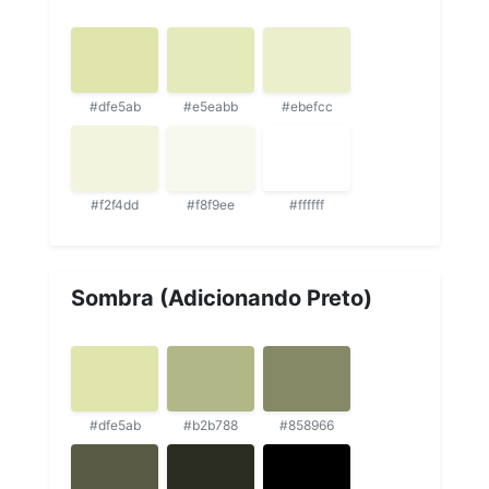
#dfe5ab
#e5eabb
#ebefcc
#f2f4dd
#f8f9ee
#ffffff
Sombra (Adicionando Preto)
#dfe5ab
#b2b788
#858966