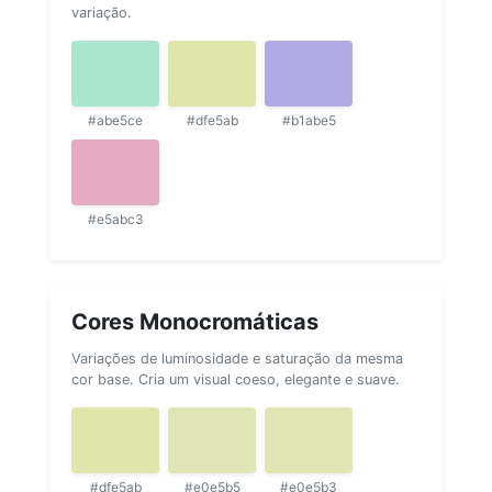
variação.
#abe5ce
#dfe5ab
#b1abe5
#e5abc3
Cores Monocromáticas
Variações de luminosidade e saturação da mesma
cor base. Cria um visual coeso, elegante e suave.
#dfe5ab
#e0e5b5
#e0e5b3