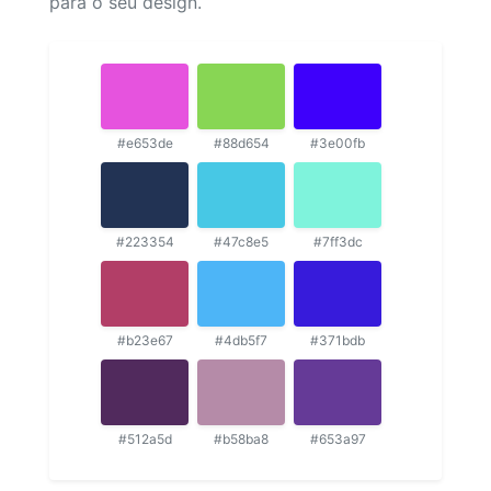
para o seu design.
#e653de
#88d654
#3e00fb
#223354
#47c8e5
#7ff3dc
#b23e67
#4db5f7
#371bdb
#512a5d
#b58ba8
#653a97