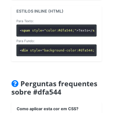
ESTILOS INLINE (HTML)
Para Texto:
<
span
style
=
"color:#dfa544;"
>
Texto
</
span
>
Para Fundo:
<
div
style
=
"background-color:#dfa544;"
>
...
</
di
Perguntas frequentes
sobre #dfa544
Como aplicar esta cor em CSS?