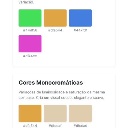
variação.
#44df58
#dfa544
#447fdf
#df44cc
Cores Monocromáticas
Variações de luminosidade e saturação da mesma
cor base. Cria um visual coeso, elegante e suave.
#dfa544
#dfcdaf
#dfcdad