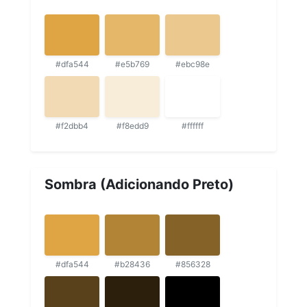
#dfa544
#e5b769
#ebc98e
#f2dbb4
#f8edd9
#ffffff
Sombra (Adicionando Preto)
#dfa544
#b28436
#856328