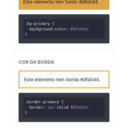
Este elemento tem fundo #dfa544.
.bg-primary
 {

background-color
: 
#dfa544
;

}
COR DA BORDA
Este elemento tem borda #dfa544.
.border-primary
 {

border
: 
1px
 solid 
#dfa544
;

}