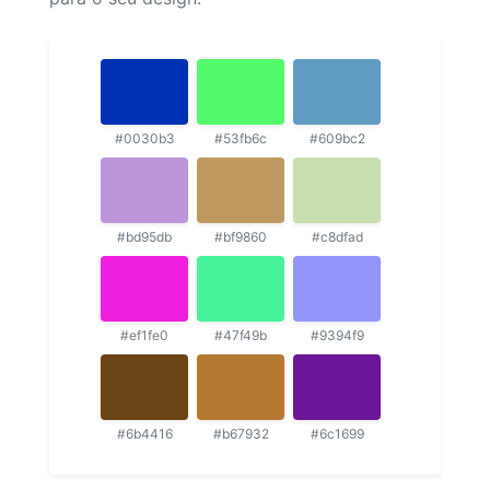
#0030b3
#53fb6c
#609bc2
#bd95db
#bf9860
#c8dfad
#ef1fe0
#47f49b
#9394f9
#6b4416
#b67932
#6c1699