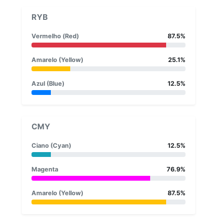
RYB
Vermelho (Red)
87.5%
Amarelo (Yellow)
25.1%
Azul (Blue)
12.5%
CMY
Ciano (Cyan)
12.5%
Magenta
76.9%
Amarelo (Yellow)
87.5%