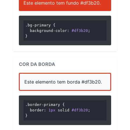
Este elemento tem fundo #df3b20.
.bg-primary
 {

background-color
: 
#df3b20
;

}
COR DA BORDA
Este elemento tem borda #df3b20.
.border-primary
 {

border
: 
1px
 solid 
#df3b20
;

}