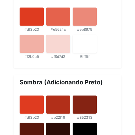
#df3b20
#e5624c
#eb8979
#f2b0a5
#f8d7d2
#ffffff
Sombra (Adicionando Preto)
#df3b20
#b22f19
#852313