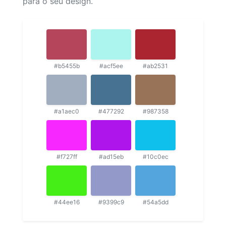
para o seu design.
#b5455b
#acf5ee
#ab2531
#a1aec0
#477292
#987358
#f727ff
#ad15eb
#10c0ec
#44ee16
#9399c9
#54a5dd