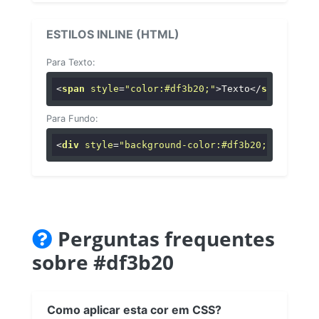
ESTILOS INLINE (HTML)
Para Texto:
<
span
style
=
"color:#df3b20;"
>
Texto
</
span
>
Para Fundo:
<
div
style
=
"background-color:#df3b20;"
>
...
</
di
Perguntas frequentes
sobre #df3b20
Como aplicar esta cor em CSS?