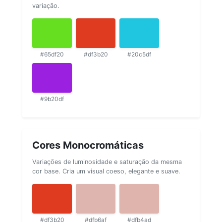
variação.
#65df20
#df3b20
#20c5df
#9b20df
Cores Monocromáticas
Variações de luminosidade e saturação da mesma
cor base. Cria um visual coeso, elegante e suave.
#df3b20
#dfb6af
#dfb4ad