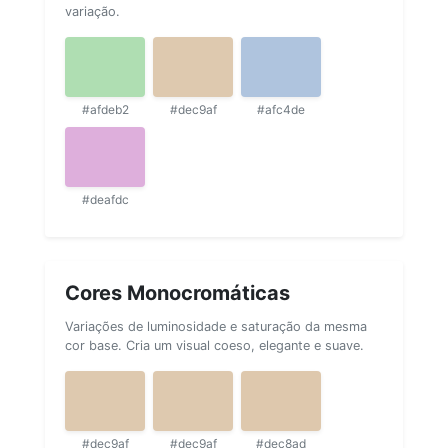
variação.
#afdeb2
#dec9af
#afc4de
#deafdc
Cores Monocromáticas
Variações de luminosidade e saturação da mesma
cor base. Cria um visual coeso, elegante e suave.
#dec9af
#dec9af
#dec8ad