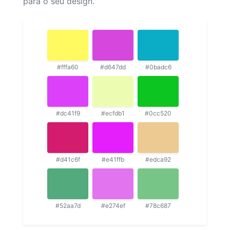
para o seu design.
#fffa60
#d647dd
#0badc6
#dc41f9
#ecfdb1
#0cc520
#d41c6f
#e41ffb
#edca92
#52aa7d
#e274ef
#78c687