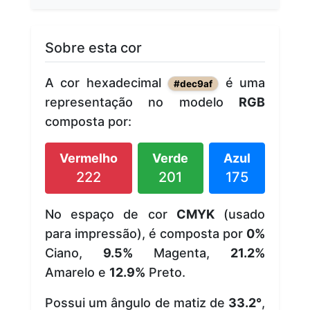
Sobre esta cor
A cor hexadecimal
é uma
#dec9af
representação no modelo
RGB
composta por:
Vermelho
Verde
Azul
222
201
175
No espaço de cor
CMYK
(usado
para impressão), é composta por
0%
Ciano,
9.5%
Magenta,
21.2%
Amarelo e
12.9%
Preto.
Possui um ângulo de matiz de
33.2°
,