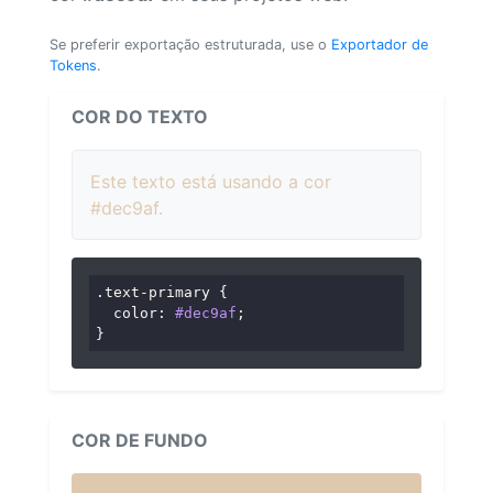
Se preferir exportação estruturada, use o
Exportador de
Tokens
.
COR DO TEXTO
Este texto está usando a cor
#dec9af.
.text-primary
 {

color
: 
#dec9af
;

}
COR DE FUNDO