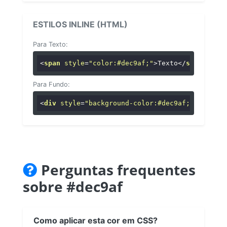
ESTILOS INLINE (HTML)
Para Texto:
<
span
style
=
"color:#dec9af;"
>
Texto
</
span
>
Para Fundo:
<
div
style
=
"background-color:#dec9af;"
>
...
</
di
Perguntas frequentes
sobre #dec9af
Como aplicar esta cor em CSS?