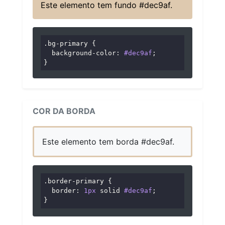
Este elemento tem fundo #dec9af.
.bg-primary
 {

background-color
: 
#dec9af
;

}
COR DA BORDA
Este elemento tem borda #dec9af.
.border-primary
 {

border
: 
1px
 solid 
#dec9af
;

}