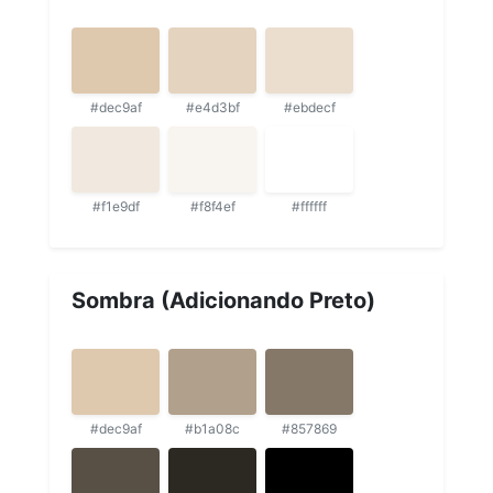
#dec9af
#e4d3bf
#ebdecf
#f1e9df
#f8f4ef
#ffffff
Sombra (Adicionando Preto)
#dec9af
#b1a08c
#857869