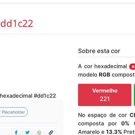
dd1c22
Sobre esta cor
A cor hexadecimal
#
modelo
RGB
composta
Vermelho
221
 Placeholder
No espaço de cor
C
composta por
0%
C
Amarelo e
13.3%
Pret