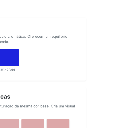
rculo cromático. Oferecem um equilíbrio
monia.
#1c23dd
icas
aturação da mesma cor base. Cria um visual