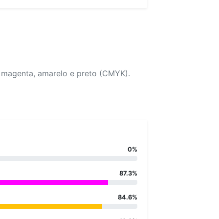
, magenta, amarelo e preto (CMYK).
0%
87.3%
84.6%