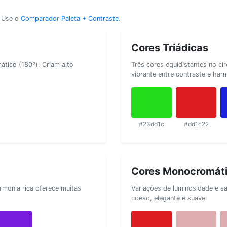
? Use o
Comparador Paleta + Contraste
.
Cores Triádicas
tico (180º). Criam alto
Três cores equidistantes no cí
vibrante entre contraste e har
#23dd1c
#dd1c22
Cores Monocromát
rmonia rica oferece muitas
Variações de luminosidade e s
coeso, elegante e suave.