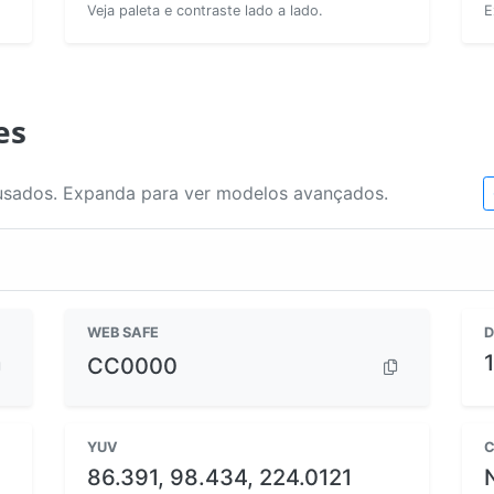
Veja paleta e contraste lado a lado.
E
es
usados. Expanda para ver modelos avançados.
WEB SAFE
D
CC0000
YUV
C
86.391, 98.434, 224.0121