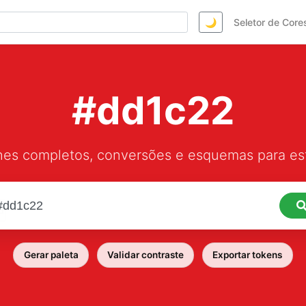
🌙
Seletor de Core
#dd1c22
hes completos, conversões e esquemas para est
Gerar paleta
Validar contraste
Exportar tokens