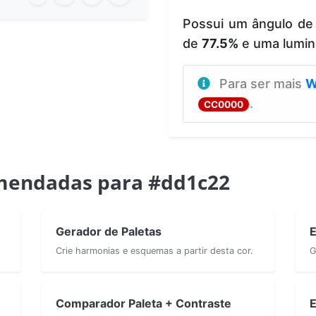
Possui um ângulo de
de
77.5%
e uma lumin
Para ser mais
W
.
CC0000
mendadas para #dd1c22
Gerador de Paletas
E
Crie harmonias e esquemas a partir desta cor.
G
Comparador Paleta + Contraste
E