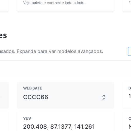
Veja paleta e contraste lado a lado.
E
es
usados. Expanda para ver modelos avançados.
WEB SAFE
D
CCCC66
YUV
C
200.408, 87.1377, 141.261