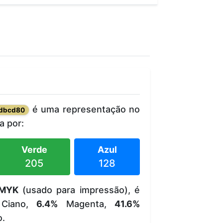
é uma representação no
dbcd80
 por:
Verde
Azul
205
128
MYK
(usado para impressão), é
Ciano,
6.4%
Magenta,
41.6%
o.