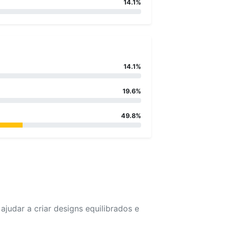
14.1%
14.1%
19.6%
49.8%
udar a criar designs equilibrados e