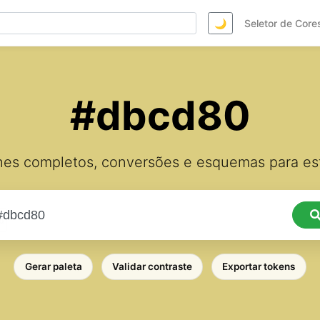
🌙
Seletor de Core
#dbcd80
hes completos, conversões e esquemas para est
Gerar paleta
Validar contraste
Exportar tokens