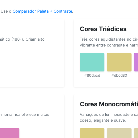
? Use o
Comparador Paleta + Contraste
.
Cores Triádicas
tico (180º). Criam alto
Três cores equidistantes no cí
vibrante entre contraste e har
#80dbcd
#dbcd80
Cores Monocromát
rmonia rica oferece muitas
Variações de luminosidade e s
coeso, elegante e suave.