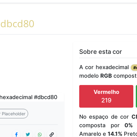
dbcd80
Sobre esta cor
A cor hexadecimal
#
modelo
RGB
composta
Vermelho
219
 Placeholder
No espaço de cor
C
composta por
0%
Amarelo e
14.1%
Pret