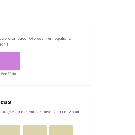
rculo cromático. Oferecem um equilíbrio
monia.
#cd80db
icas
aturação da mesma cor base. Cria um visual