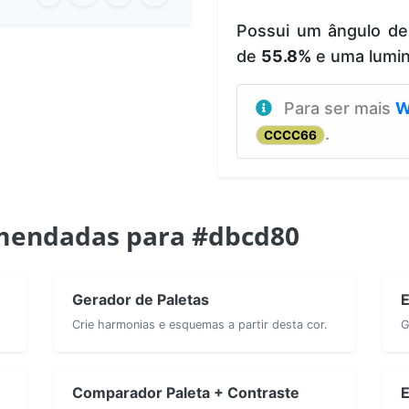
Possui um ângulo d
de
55.8%
e uma lumi
Para ser mais
W
.
CCCC66
mendadas para #dbcd80
Gerador de Paletas
E
Crie harmonias e esquemas a partir desta cor.
G
Comparador Paleta + Contraste
E