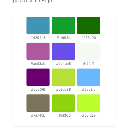
para o seu design.
#4294b3
#149f2c
#176c00
#ae58a0
#6b4ee8
#f2faf1
#6a006f
#b8de38
#6ab8fc
#7a745b
#8fd30d
#bcfd2e