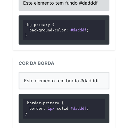
Este elemento tem fundo #dadddf.
.bg-primary
 {

background-color
: 
#dadddf
;

}
COR DA BORDA
Este elemento tem borda #dadddf.
.border-primary
 {

border
: 
1px
 solid 
#dadddf
;

}