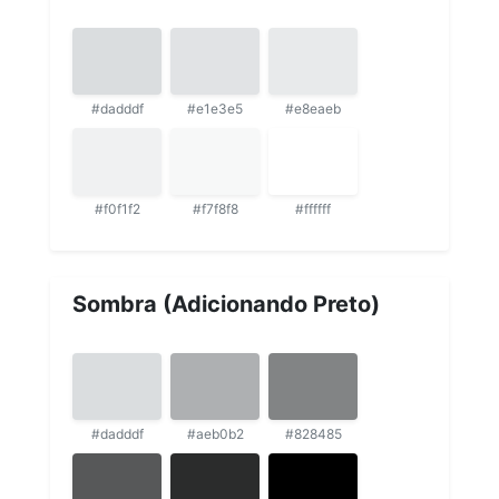
#dadddf
#e1e3e5
#e8eaeb
#f0f1f2
#f7f8f8
#ffffff
Sombra (Adicionando Preto)
#dadddf
#aeb0b2
#828485