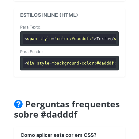
ESTILOS INLINE (HTML)
Para Texto:
<
span
style
=
"color:#dadddf;"
>
Texto
</
span
>
Para Fundo:
<
div
style
=
"background-color:#dadddf;"
>
...
</
di
Perguntas frequentes
sobre #dadddf
Como aplicar esta cor em CSS?