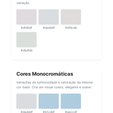
variação.
#dfdbdf
#dadddf
#dfdcdb
#dbdfdb
Cores Monocromáticas
Variações de luminosidade e saturação da mesma
cor base. Cria um visual coeso, elegante e suave.
#dadddf
#b1cddf
#aeccdf