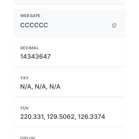
WEB SAFE
CCCCCC
DECIMAL
14343647
YXY
N/A, N/A, N/A
YUV
220.331, 129.5062, 126.3374
CIELUV