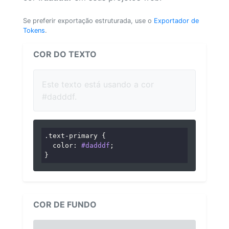
Se preferir exportação estruturada, use o
Exportador de
Tokens
.
COR DO TEXTO
Este texto está usando a cor
#dadddf.
.text-primary
 {

color
: 
#dadddf
;

}
COR DE FUNDO