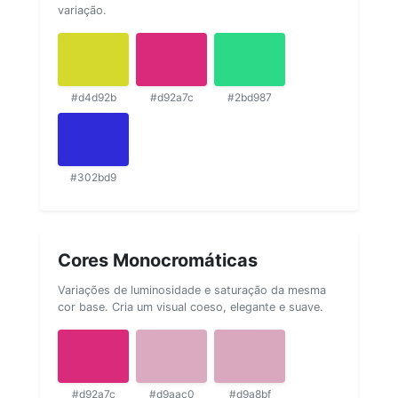
variação.
#d4d92b
#d92a7c
#2bd987
#302bd9
Cores Monocromáticas
Variações de luminosidade e saturação da mesma
cor base. Cria um visual coeso, elegante e suave.
#d92a7c
#d9aac0
#d9a8bf