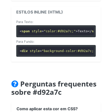
ESTILOS INLINE (HTML)
Para Texto:
<
span
style
=
"color:#d92a7c;"
>
Texto
</
span
>
Para Fundo:
<
div
style
=
"background-color:#d92a7c;"
>
...
</
di
Perguntas frequentes
sobre #d92a7c
Como aplicar esta cor em CSS?