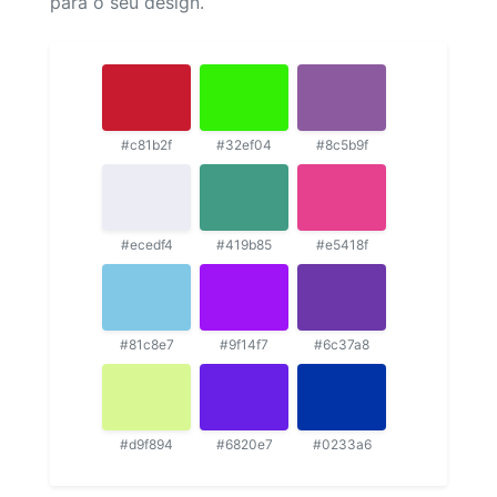
para o seu design.
#c81b2f
#32ef04
#8c5b9f
#ecedf4
#419b85
#e5418f
#81c8e7
#9f14f7
#6c37a8
#d9f894
#6820e7
#0233a6