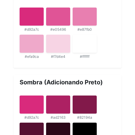
#d92a7c
#e05496
#e87fb0
#efa9ca
#f7d4e4
#ffffff
Sombra (Adicionando Preto)
#d92a7c
#ad2163
#82194a