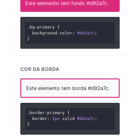
Este elemento tem fundo #d92a7c.
.bg-primary
 {

background-color
: 
#d92a7c
;

}
COR DA BORDA
Este elemento tem borda #d92a7c.
.border-primary
 {

border
: 
1px
 solid 
#d92a7c
;

}