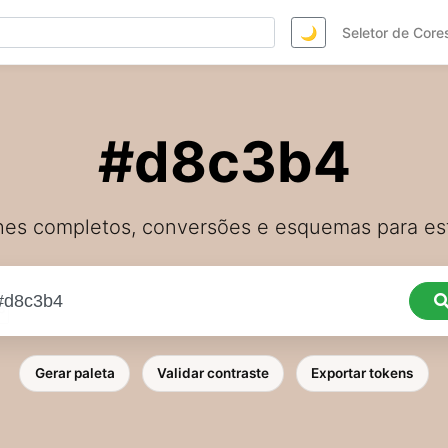
🌙
Seletor de Core
#d8c3b4
hes completos, conversões e esquemas para est
Gerar paleta
Validar contraste
Exportar tokens