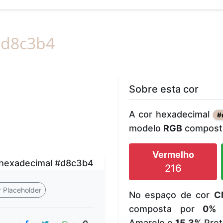
d8c3b4
Sobre esta cor
A cor hexadecimal
#
modelo
RGB
composta
Vermelho
216
 Placeholder
No espaço de cor
C
composta por
0%
Amarelo e
15.3%
Pret