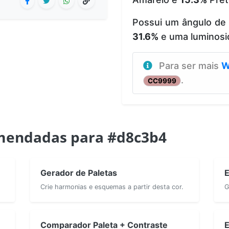
Possui um ângulo de
31.6%
e uma luminos
Para ser mais
W
.
CC9999
mendadas para #d8c3b4
Gerador de Paletas
E
Crie harmonias e esquemas a partir desta cor.
G
Comparador Paleta + Contraste
E