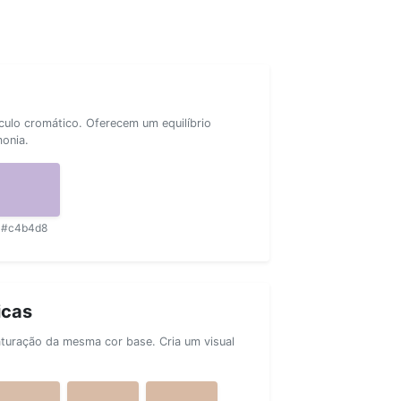
rculo cromático. Oferecem um equilíbrio
monia.
#c4b4d8
icas
aturação da mesma cor base. Cria um visual