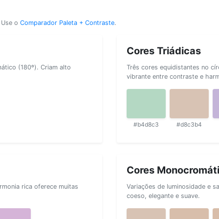
? Use o
Comparador Paleta + Contraste
.
Cores Triádicas
tico (180º). Criam alto
Três cores equidistantes no cí
vibrante entre contraste e har
#b4d8c3
#d8c3b4
Cores Monocromát
rmonia rica oferece muitas
Variações de luminosidade e s
coeso, elegante e suave.