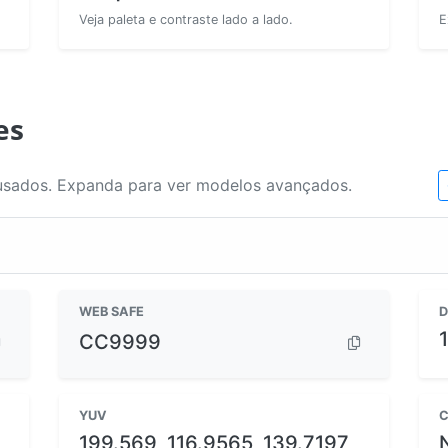
Veja paleta e contraste lado a lado.
E
es
usados. Expanda para ver modelos avançados.
WEB SAFE
D
CC9999
YUV
C
199.569, 116.9565, 139.7197