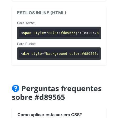
ESTILOS INLINE (HTML)
Para Texto:
<
span
style
=
"color:#d89565;"
>
Texto
</
span
>
Para Fundo:
<
div
style
=
"background-color:#d89565;"
>
...
</
di
Perguntas frequentes
sobre #d89565
Como aplicar esta cor em CSS?