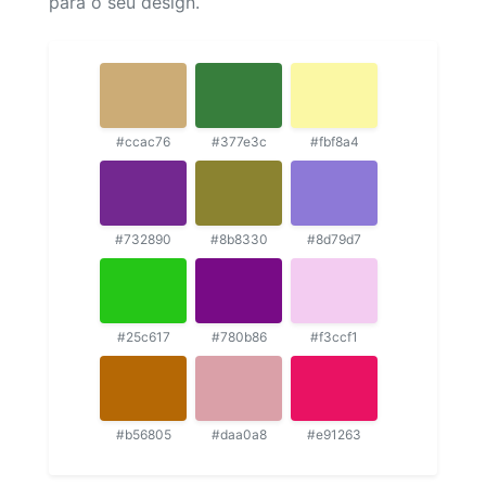
para o seu design.
#ccac76
#377e3c
#fbf8a4
#732890
#8b8330
#8d79d7
#25c617
#780b86
#f3ccf1
#b56805
#daa0a8
#e91263