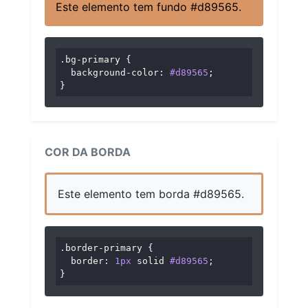
Este elemento tem fundo #d89565.
.bg-primary
 {

background-color
: 
#d89565
;

}
COR DA BORDA
Este elemento tem borda #d89565.
.border-primary
 {

border
: 
1px
 solid 
#d89565
;

}