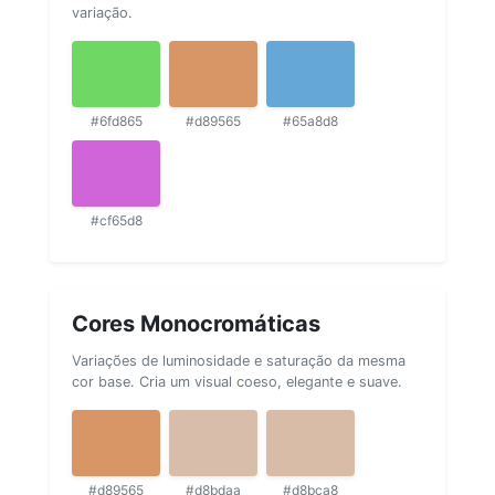
variação.
#6fd865
#d89565
#65a8d8
#cf65d8
Cores Monocromáticas
Variações de luminosidade e saturação da mesma
cor base. Cria um visual coeso, elegante e suave.
#d89565
#d8bdaa
#d8bca8