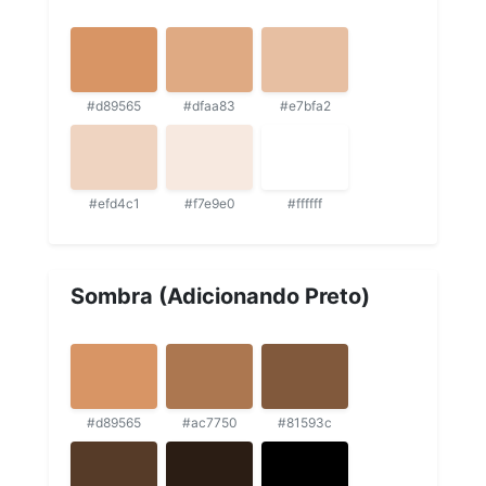
#d89565
#dfaa83
#e7bfa2
#efd4c1
#f7e9e0
#ffffff
Sombra (Adicionando Preto)
#d89565
#ac7750
#81593c