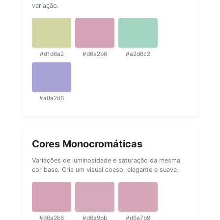
variação.
#d1d6a2
#d6a2b6
#a2d6c2
#a8a2d6
Cores Monocromáticas
Variações de luminosidade e saturação da mesma
cor base. Cria um visual coeso, elegante e suave.
#d6a2b6
#d6a9bb
#d6a7b9