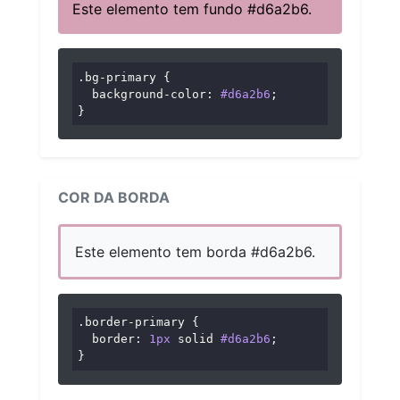
Este elemento tem fundo #d6a2b6.
.bg-primary
 {

background-color
: 
#d6a2b6
;

}
COR DA BORDA
Este elemento tem borda #d6a2b6.
.border-primary
 {

border
: 
1px
 solid 
#d6a2b6
;

}