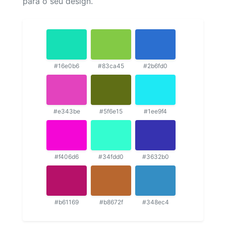
para o seu design.
#16e0b6
#83ca45
#2b6fd0
#e343be
#5f6e15
#1ee9f4
#f406d6
#34fdd0
#3632b0
#b61169
#b8672f
#348ec4