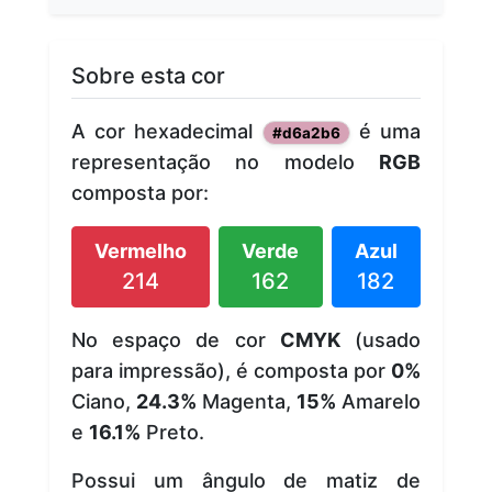
Sobre esta cor
A cor hexadecimal
é uma
#d6a2b6
representação no modelo
RGB
composta por:
Vermelho
Verde
Azul
214
162
182
No espaço de cor
CMYK
(usado
para impressão), é composta por
0%
Ciano,
24.3%
Magenta,
15%
Amarelo
e
16.1%
Preto.
Possui um ângulo de matiz de