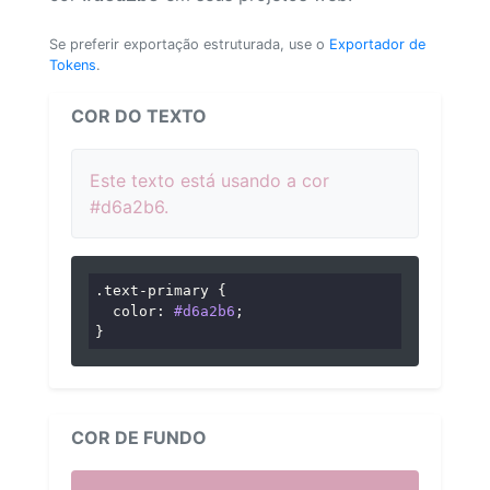
Se preferir exportação estruturada, use o
Exportador de
Tokens
.
COR DO TEXTO
Este texto está usando a cor
#d6a2b6.
.text-primary
 {

color
: 
#d6a2b6
;

}
COR DE FUNDO