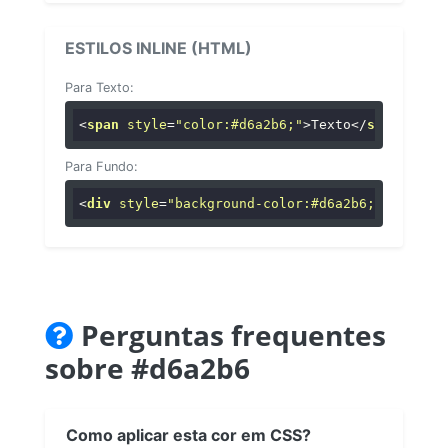
ESTILOS INLINE (HTML)
Para Texto:
<
span
style
=
"color:#d6a2b6;"
>
Texto
</
span
>
Para Fundo:
<
div
style
=
"background-color:#d6a2b6;"
>
...
</
di
Perguntas frequentes
sobre #d6a2b6
Como aplicar esta cor em CSS?