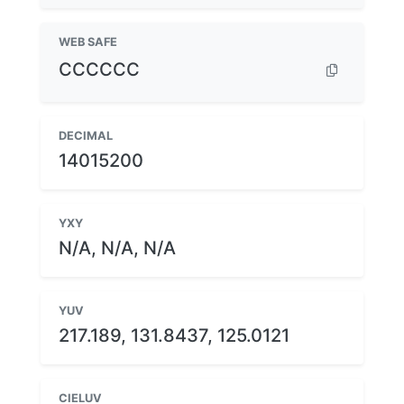
WEB SAFE
CCCCCC
DECIMAL
14015200
YXY
N/A, N/A, N/A
YUV
217.189, 131.8437, 125.0121
CIELUV