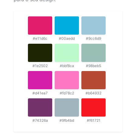
#e11d6c
#00aedd
#9cc6d9
#1e2502
#bbf8ca
#98beb5
#d41ea7
#fd78c2
#b64932
#74326a
#9fb4bd
#f61721