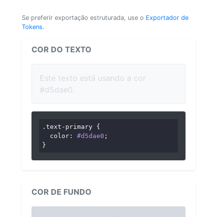
Se preferir exportação estruturada, use o
Exportador de
Tokens
.
COR DO TEXTO
Este texto está usando a cor
#d5dae0.
.text-primary
 {

color
: 
#d5dae0
;

}
COR DE FUNDO