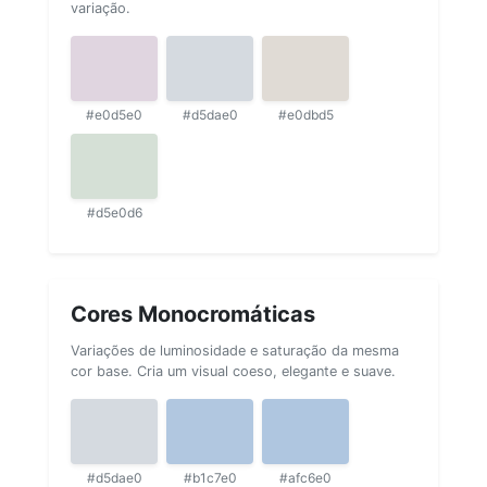
variação.
#e0d5e0
#d5dae0
#e0dbd5
#d5e0d6
Cores Monocromáticas
Variações de luminosidade e saturação da mesma
cor base. Cria um visual coeso, elegante e suave.
#d5dae0
#b1c7e0
#afc6e0