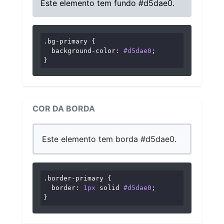
Este elemento tem fundo #d5dae0.
.bg-primary
 {

background-color
: 
#d5dae0
;

}
COR DA BORDA
Este elemento tem borda #d5dae0.
.border-primary
 {

border
: 
1px
 solid 
#d5dae0
;

}