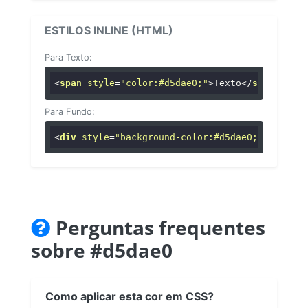
ESTILOS INLINE (HTML)
Para Texto:
<
span
style
=
"color:#d5dae0;"
>
Texto
</
span
>
Para Fundo:
<
div
style
=
"background-color:#d5dae0;"
>
...
</
di
Perguntas frequentes
sobre #d5dae0
Como aplicar esta cor em CSS?