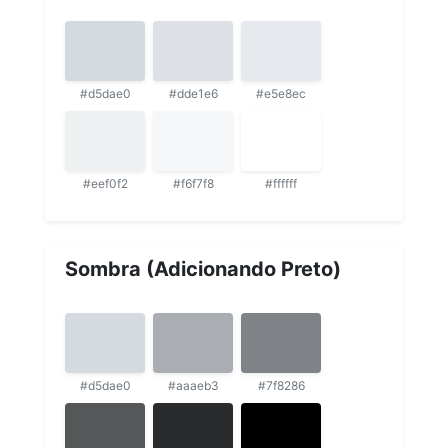
#d5dae0
#dde1e6
#e5e8ec
#eef0f2
#f6f7f8
#ffffff
Sombra (Adicionando Preto)
#d5dae0
#aaaeb3
#7f8286