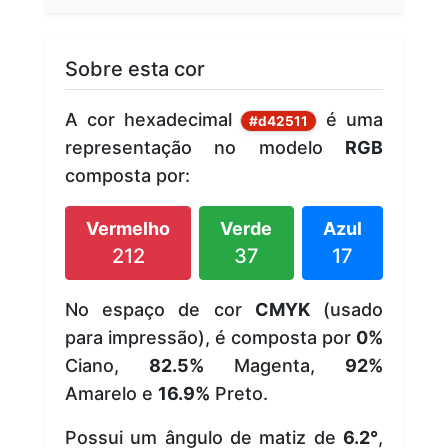
Sobre esta cor
A cor hexadecimal
é uma
#d42511
representação no modelo
RGB
composta por:
Vermelho
Verde
Azul
212
37
17
No espaço de cor
CMYK
(usado
para impressão), é composta por
0%
Ciano,
82.5%
Magenta,
92%
Amarelo e
16.9%
Preto.
Possui um ângulo de matiz de
6.2°
,