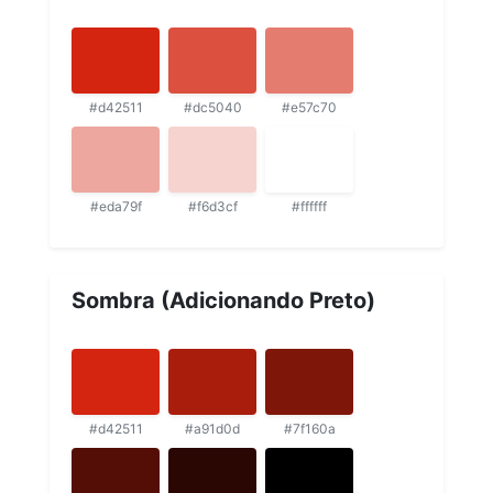
#d42511
#dc5040
#e57c70
#eda79f
#f6d3cf
#ffffff
Sombra (Adicionando Preto)
#d42511
#a91d0d
#7f160a