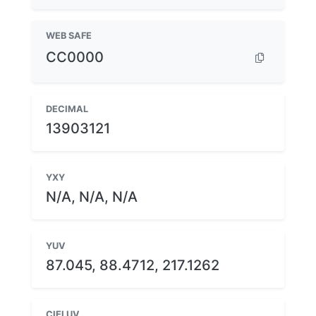
WEB SAFE
CC0000
DECIMAL
13903121
YXY
N/A, N/A, N/A
YUV
87.045, 88.4712, 217.1262
CIELUV