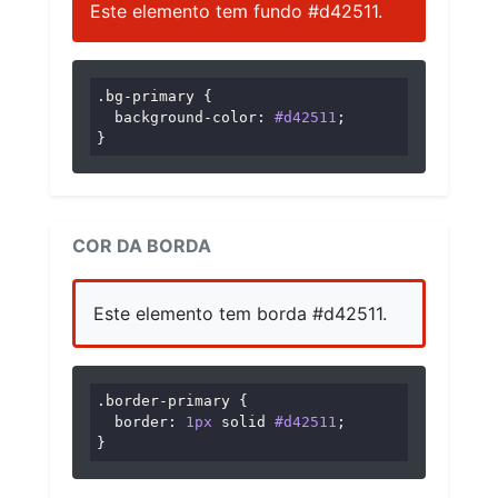
Este elemento tem fundo #d42511.
.bg-primary
 {

background-color
: 
#d42511
;

}
COR DA BORDA
Este elemento tem borda #d42511.
.border-primary
 {

border
: 
1px
 solid 
#d42511
;

}