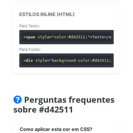
ESTILOS INLINE (HTML)
Para Texto:
<
span
style
=
"color:#d42511;"
>
Texto
</
span
>
Para Fundo:
<
div
style
=
"background-color:#d42511;"
>
...
</
di
Perguntas frequentes
sobre #d42511
Como aplicar esta cor em CSS?