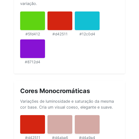
variação.
#5fd412
#d42511
#12c0d4
#8712d4
Cores Monocromáticas
Variações de luminosidade e saturação da mesma
cor base. Cria um visual coeso, elegante e suave.
#d42511
#d4aba6
#d4a9a4