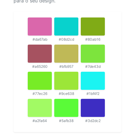
para o seu design.
#da67ab
#08d2cd
#80ab16
#a65260
#bfb957
#7de43d
#77ec26
#9ce638
#1bf4f2
#a2fa64
#5afb38
#3d2dc2