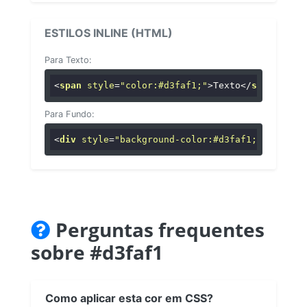
ESTILOS INLINE (HTML)
Para Texto:
<
span
style
=
"color:#d3faf1;"
>
Texto
</
span
>
Para Fundo:
<
div
style
=
"background-color:#d3faf1;"
>
...
</
di
Perguntas frequentes
sobre #d3faf1
Como aplicar esta cor em CSS?