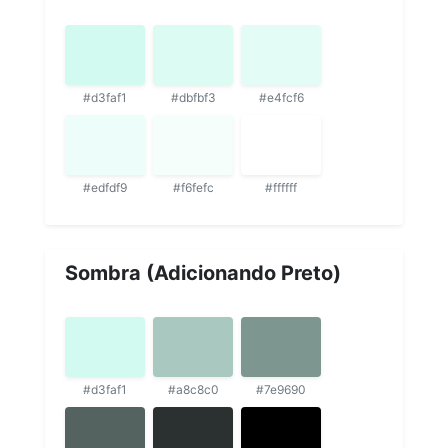
#d3faf1
#dbfbf3
#e4fcf6
#edfdf9
#f6fefc
#ffffff
Sombra (Adicionando Preto)
#d3faf1
#a8c8c0
#7e9690