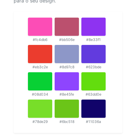
para o seu design.
#fc4db6
#bb506e
#8e33f1
#eb3c2e
#8d97c8
#623bde
#08d034
#8e45fe
#63dd0e
#78de29
#6bc518
#11036a