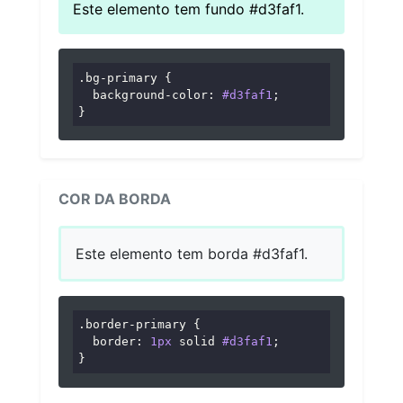
Este elemento tem fundo #d3faf1.
.bg-primary
 {

background-color
: 
#d3faf1
;

}
COR DA BORDA
Este elemento tem borda #d3faf1.
.border-primary
 {

border
: 
1px
 solid 
#d3faf1
;

}