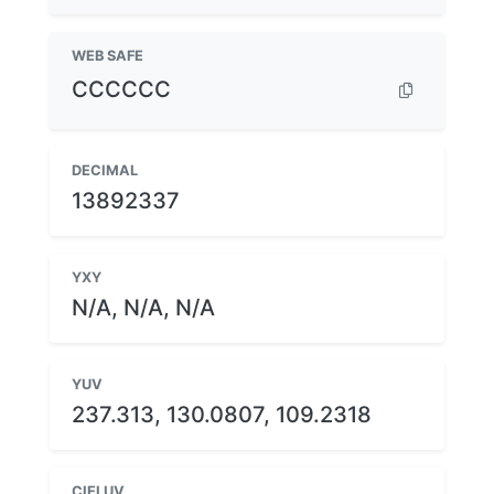
WEB SAFE
CCCCCC
DECIMAL
13892337
YXY
N/A, N/A, N/A
YUV
237.313, 130.0807, 109.2318
CIELUV