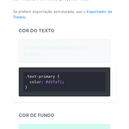
Se preferir exportação estruturada, use o
Exportador de
Tokens
.
COR DO TEXTO
Este texto está usando a cor
#d3faf1.
.text-primary
 {

color
: 
#d3faf1
;

}
COR DE FUNDO