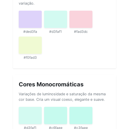
variação.
#ded3fa
#d3faf1
#fad3dc
#f0fad3
Cores Monocromáticas
Variações de luminosidade e saturação da mesma
cor base. Cria um visual coeso, elegante e suave.
#d3faf1
#c6faee
#c3faee