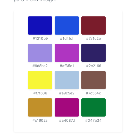
#1210b9
#1d4fdf
#7a1c2b
#9d8be2
#af35c1
#2e2166
#f7f636
#a9c5e2
#7c554c
#c1902a
#a4087d
#047b34