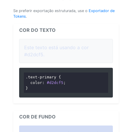
Se preferir exportação estruturada, use o
Exportador de
Tokens
.
COR DO TEXTO
Este texto está usando a cor
#d2dcf5.
.text-primary
 {

color
: 
#d2dcf5
;

}
COR DE FUNDO