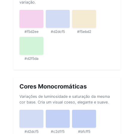
variação.
#f5d2ee
#d2dcf5
#f5ebd2
#d2f5da
Cores Monocromáticas
Variações de luminosidade e saturação da mesma
cor base. Cria um visual coeso, elegante e suave.
#d2dcf5
#c2d1f5
#bfcff5