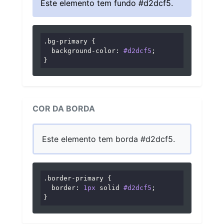
Este elemento tem fundo #d2dcf5.
.bg-primary
 {

background-color
: 
#d2dcf5
;

}
COR DA BORDA
Este elemento tem borda #d2dcf5.
.border-primary
 {

border
: 
1px
 solid 
#d2dcf5
;

}