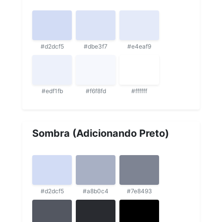
#d2dcf5
#dbe3f7
#e4eaf9
#edf1fb
#f6f8fd
#ffffff
Sombra (Adicionando Preto)
#d2dcf5
#a8b0c4
#7e8493