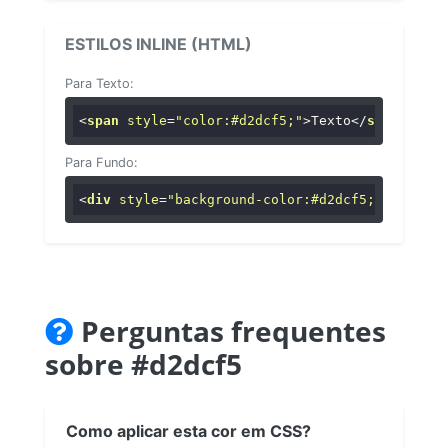
ESTILOS INLINE (HTML)
Para Texto:
<
span
style
=
"color:#d2dcf5;"
>
Texto
</
span
>
Para Fundo:
<
div
style
=
"background-color:#d2dcf5;"
>
...
</
di
Perguntas frequentes
sobre #d2dcf5
Como aplicar esta cor em CSS?