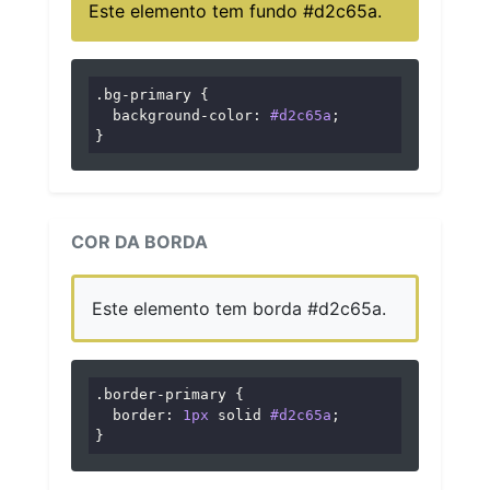
Este elemento tem fundo #d2c65a.
.bg-primary
 {

background-color
: 
#d2c65a
;

}
COR DA BORDA
Este elemento tem borda #d2c65a.
.border-primary
 {

border
: 
1px
 solid 
#d2c65a
;

}