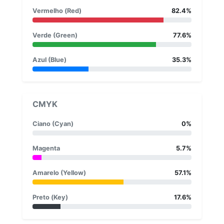
Vermelho (Red)
82.4%
Verde (Green)
77.6%
Azul (Blue)
35.3%
CMYK
Ciano (Cyan)
0%
Magenta
5.7%
Amarelo (Yellow)
57.1%
Preto (Key)
17.6%