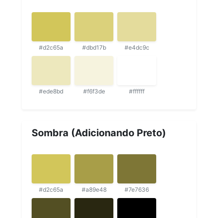
#d2c65a
#dbd17b
#e4dc9c
#ede8bd
#f6f3de
#ffffff
Sombra (Adicionando Preto)
#d2c65a
#a89e48
#7e7636