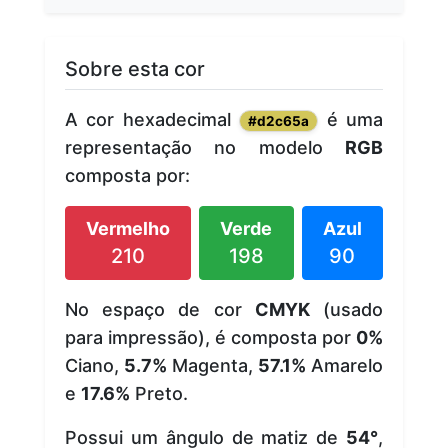
Sobre esta cor
A cor hexadecimal
é uma
#d2c65a
representação no modelo
RGB
composta por:
Vermelho
Verde
Azul
210
198
90
No espaço de cor
CMYK
(usado
para impressão), é composta por
0%
Ciano,
5.7%
Magenta,
57.1%
Amarelo
e
17.6%
Preto.
Possui um ângulo de matiz de
54°
,