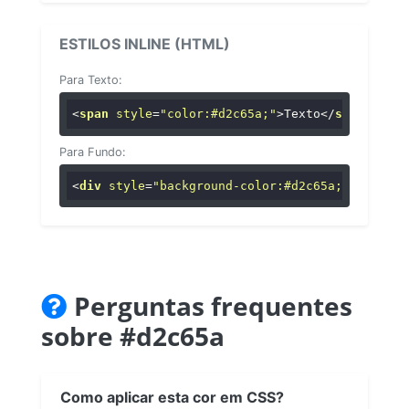
ESTILOS INLINE (HTML)
Para Texto:
<
span
style
=
"color:#d2c65a;"
>
Texto
</
span
>
Para Fundo:
<
div
style
=
"background-color:#d2c65a;"
>
...
</
di
Perguntas frequentes
sobre #d2c65a
Como aplicar esta cor em CSS?