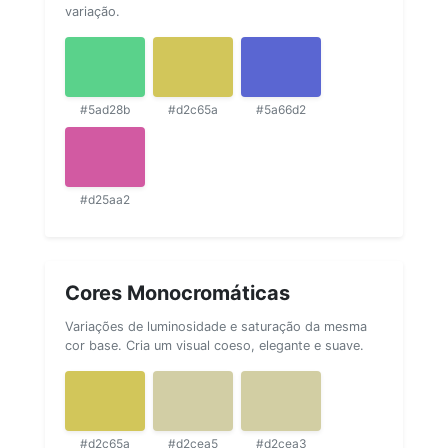
variação.
#5ad28b
#d2c65a
#5a66d2
#d25aa2
Cores Monocromáticas
Variações de luminosidade e saturação da mesma
cor base. Cria um visual coeso, elegante e suave.
#d2c65a
#d2cea5
#d2cea3