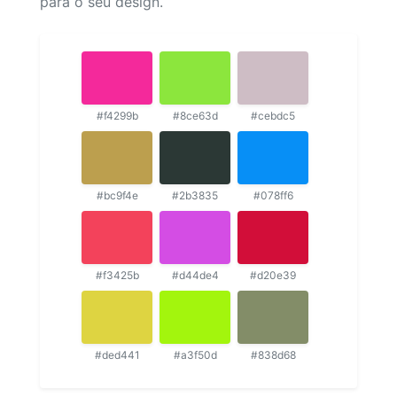
para o seu design.
#f4299b
#8ce63d
#cebdc5
#bc9f4e
#2b3835
#078ff6
#f3425b
#d44de4
#d20e39
#ded441
#a3f50d
#838d68