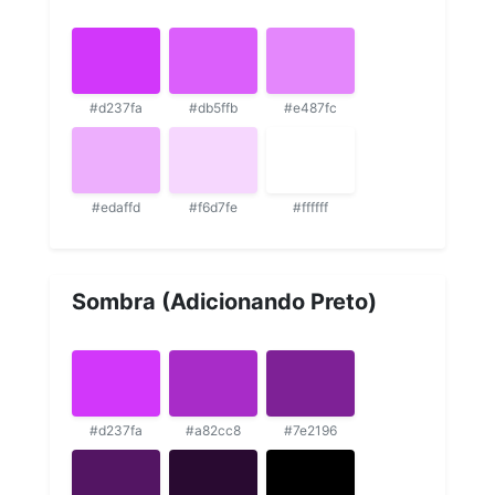
#d237fa
#db5ffb
#e487fc
#edaffd
#f6d7fe
#ffffff
Sombra (Adicionando Preto)
#d237fa
#a82cc8
#7e2196