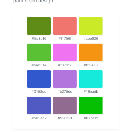
para o seu design.
#5e8c16
#f1756f
#cae926
#5ac134
#f073f2
#f59413
#3158cd
#b275dd
#16eadb
#505ac2
#926b91
#07bf02