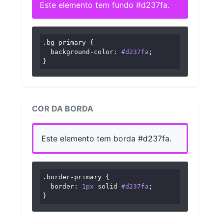
Este elemento tem fundo #d237fa.
.bg-primary
 {

background-color
: 
#d237fa
;

}
COR DA BORDA
Este elemento tem borda #d237fa.
.border-primary
 {

border
: 
1px
 solid 
#d237fa
;

}