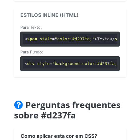
ESTILOS INLINE (HTML)
Para Texto:
<
span
style
=
"color:#d237fa;"
>
Texto
</
span
>
Para Fundo:
<
div
style
=
"background-color:#d237fa;"
>
...
</
di
Perguntas frequentes
sobre #d237fa
Como aplicar esta cor em CSS?