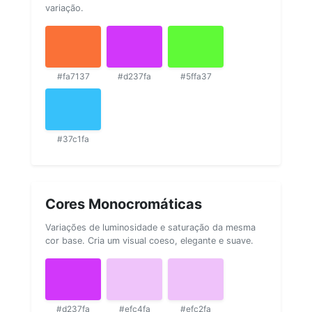
variação.
#fa7137
#d237fa
#5ffa37
#37c1fa
Cores Monocromáticas
Variações de luminosidade e saturação da mesma
cor base. Cria um visual coeso, elegante e suave.
#d237fa
#efc4fa
#efc2fa