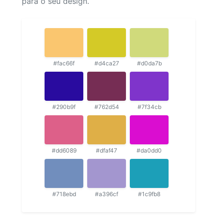
para o seu design.
#fac66f
#d4ca27
#d0da7b
#290b9f
#762d54
#7f34cb
#dd6089
#dfaf47
#da0dd0
#718ebd
#a396cf
#1c9fb8