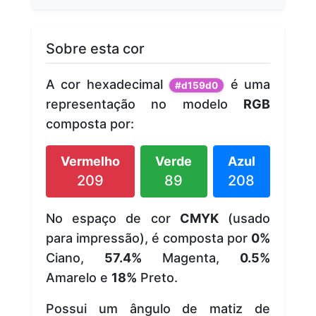
Sobre esta cor
A cor hexadecimal
é uma
#d159d0
representação no modelo
RGB
composta por:
Vermelho
Verde
Azul
209
89
208
No espaço de cor
CMYK
(usado
para impressão), é composta por
0%
Ciano,
57.4%
Magenta,
0.5%
Amarelo e
18%
Preto.
Possui um ângulo de matiz de