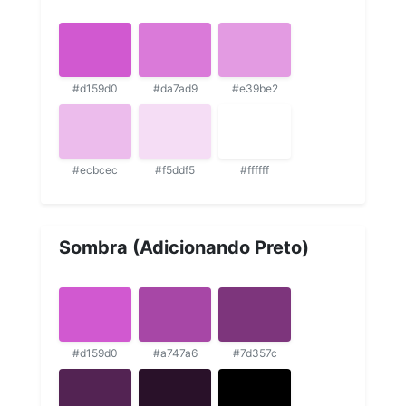
#d159d0
#da7ad9
#e39be2
#ecbcec
#f5ddf5
#ffffff
Sombra (Adicionando Preto)
#d159d0
#a747a6
#7d357c