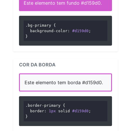
Este elemento tem fundo #d159d0.
.bg-primary
 {

background-color
: 
#d159d0
;

}
COR DA BORDA
Este elemento tem borda #d159d0.
.border-primary
 {

border
: 
1px
 solid 
#d159d0
;

}