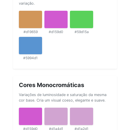
variação.
#d19659
#d159d0
#59d15a
#5994d1
Cores Monocromáticas
Variações de luminosidade e saturação da mesma
cor base. Cria um visual coeso, elegante e suave.
#d159d0
#d1a4d1
#d1a2d1