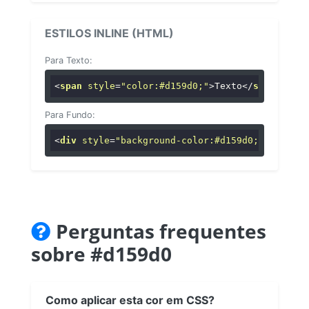
ESTILOS INLINE (HTML)
Para Texto:
<
span
style
=
"color:#d159d0;"
>
Texto
</
span
>
Para Fundo:
<
div
style
=
"background-color:#d159d0;"
>
...
</
di
Perguntas frequentes
sobre #d159d0
Como aplicar esta cor em CSS?