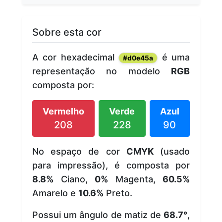
Sobre esta cor
A cor hexadecimal
é uma
#d0e45a
representação no modelo
RGB
composta por:
Vermelho
Verde
Azul
208
228
90
No espaço de cor
CMYK
(usado
para impressão), é composta por
8.8%
Ciano,
0%
Magenta,
60.5%
Amarelo e
10.6%
Preto.
Possui um ângulo de matiz de
68.7°
,