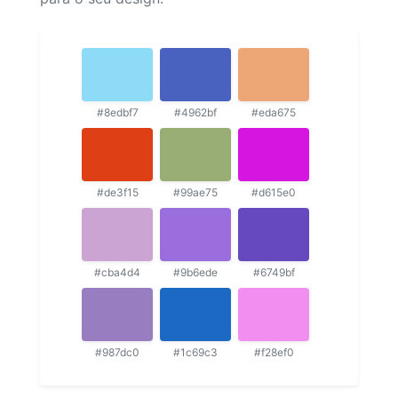
#8edbf7
#4962bf
#eda675
#de3f15
#99ae75
#d615e0
#cba4d4
#9b6ede
#6749bf
#987dc0
#1c69c3
#f28ef0