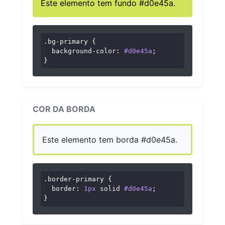
Este elemento tem fundo #d0e45a.
.bg-primary
 {

background-color
: 
#d0e45a
;

}
COR DA BORDA
Este elemento tem borda #d0e45a.
.border-primary
 {

border
: 
1px
 solid 
#d0e45a
;

}