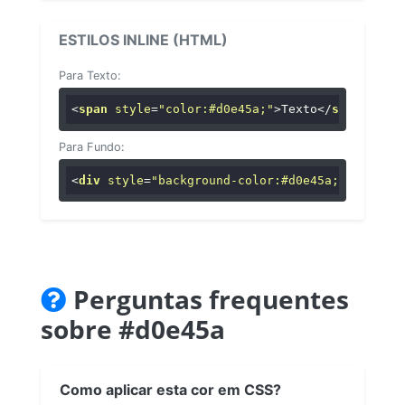
ESTILOS INLINE (HTML)
Para Texto:
<
span
style
=
"color:#d0e45a;"
>
Texto
</
span
>
Para Fundo:
<
div
style
=
"background-color:#d0e45a;"
>
...
</
di
Perguntas frequentes
sobre #d0e45a
Como aplicar esta cor em CSS?