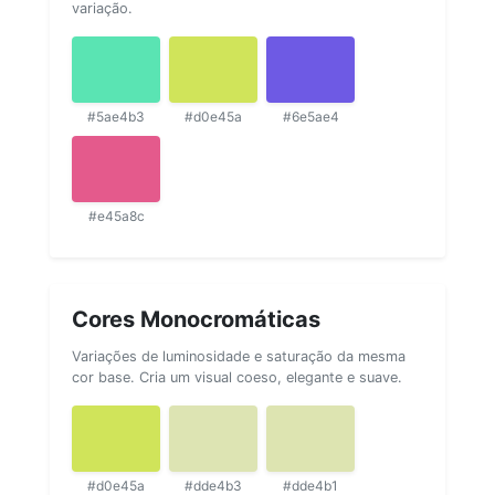
variação.
#5ae4b3
#d0e45a
#6e5ae4
#e45a8c
Cores Monocromáticas
Variações de luminosidade e saturação da mesma
cor base. Cria um visual coeso, elegante e suave.
#d0e45a
#dde4b3
#dde4b1