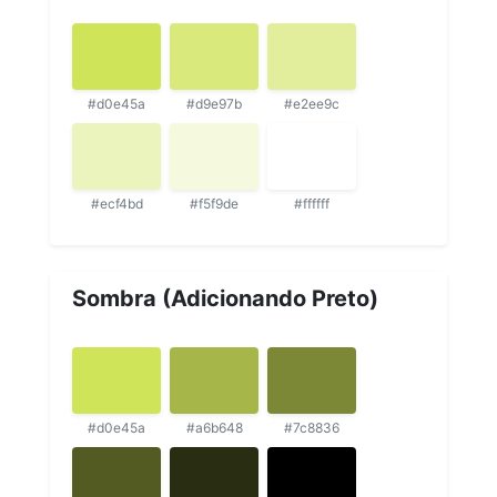
#d0e45a
#d9e97b
#e2ee9c
#ecf4bd
#f5f9de
#ffffff
Sombra (Adicionando Preto)
#d0e45a
#a6b648
#7c8836