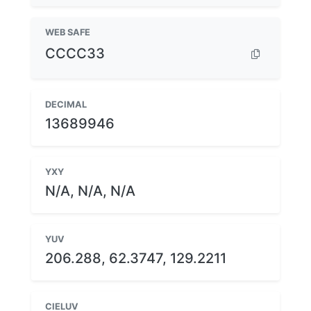
WEB SAFE
CCCC33
DECIMAL
13689946
YXY
N/A, N/A, N/A
YUV
206.288, 62.3747, 129.2211
CIELUV