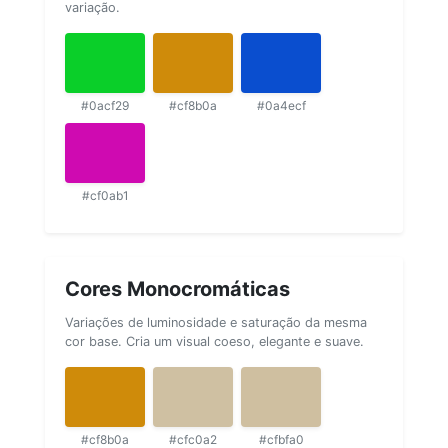
variação.
#0acf29
#cf8b0a
#0a4ecf
#cf0ab1
Cores Monocromáticas
Variações de luminosidade e saturação da mesma
cor base. Cria um visual coeso, elegante e suave.
#cf8b0a
#cfc0a2
#cfbfa0