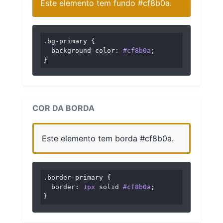
Este elemento tem fundo #cf8b0a.
.bg-primary
 {

background-color
: 
#cf8b0a
;

}
COR DA BORDA
Este elemento tem borda #cf8b0a.
.border-primary
 {

border
: 
1px
 solid 
#cf8b0a
;

}