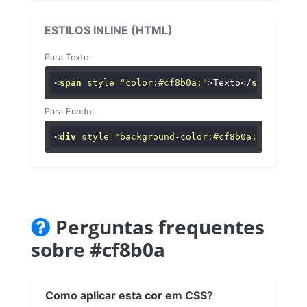
ESTILOS INLINE (HTML)
Para Texto:
<
span
style
=
"color:#cf8b0a;"
>
Texto
</
span
>
Para Fundo:
<
div
style
=
"background-color:#cf8b0a;"
>
...
</
di
Perguntas frequentes
sobre #cf8b0a
Como aplicar esta cor em CSS?