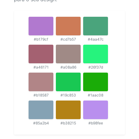
#b179cf
#cd7b57
#4aa47c
#a46171
#a08a86
#26f37d
#b18587
#19c853
#1aac08
#85a2b4
#b38215
#b98fee