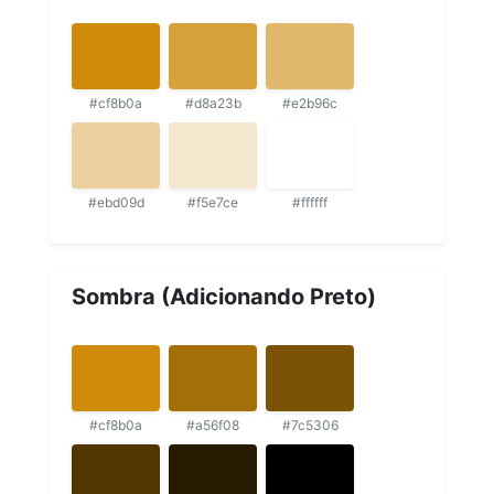
#cf8b0a
#d8a23b
#e2b96c
#ebd09d
#f5e7ce
#ffffff
Sombra (Adicionando Preto)
#cf8b0a
#a56f08
#7c5306