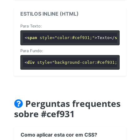
ESTILOS INLINE (HTML)
Para Texto:
<
span
style
=
"color:#cef931;"
>
Texto
</
span
>
Para Fundo:
<
div
style
=
"background-color:#cef931;"
>
...
</
di
Perguntas frequentes
sobre #cef931
Como aplicar esta cor em CSS?