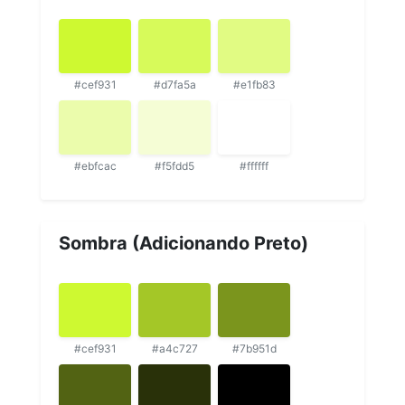
#cef931
#d7fa5a
#e1fb83
#ebfcac
#f5fdd5
#ffffff
Sombra (Adicionando Preto)
#cef931
#a4c727
#7b951d