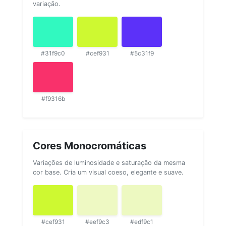
variação.
#31f9c0
#cef931
#5c31f9
#f9316b
Cores Monocromáticas
Variações de luminosidade e saturação da mesma
cor base. Cria um visual coeso, elegante e suave.
#cef931
#eef9c3
#edf9c1