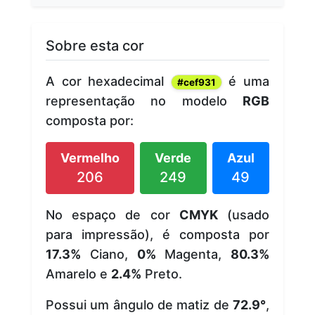
Sobre esta cor
A cor hexadecimal
é uma
#cef931
representação no modelo
RGB
composta por:
Vermelho
Verde
Azul
206
249
49
No espaço de cor
CMYK
(usado
para impressão), é composta por
17.3%
Ciano,
0%
Magenta,
80.3%
Amarelo e
2.4%
Preto.
Possui um ângulo de matiz de
72.9°
,