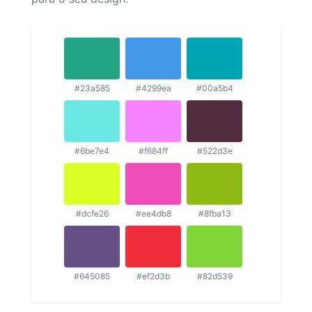
#23a585
#4299ea
#00a5b4
#6be7e4
#f684ff
#522d3e
#dcfe26
#ee4db8
#8fba13
#645085
#ef2d3b
#82d539