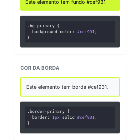
Este elemento tem fundo #cef931.
.bg-primary
 {

background-color
: 
#cef931
;

}
COR DA BORDA
Este elemento tem borda #cef931.
.border-primary
 {

border
: 
1px
 solid 
#cef931
;

}