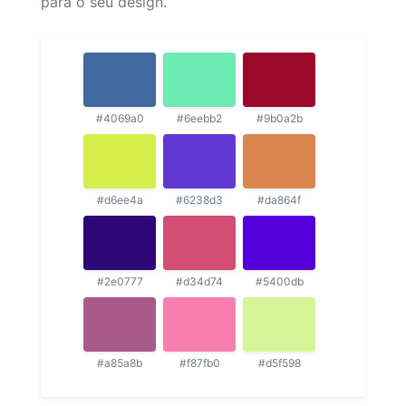
para o seu design.
#4069a0
#6eebb2
#9b0a2b
#d6ee4a
#6238d3
#da864f
#2e0777
#d34d74
#5400db
#a85a8b
#f87fb0
#d5f598