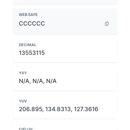
WEB SAFE
CCCCCC
DECIMAL
13553115
YXY
N/A, N/A, N/A
YUV
206.895, 134.8313, 127.3616
CIELUV