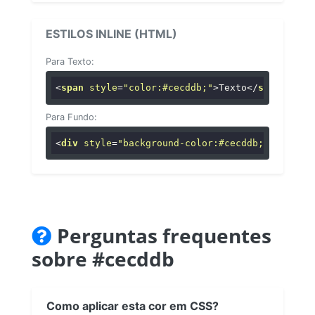
ESTILOS INLINE (HTML)
Para Texto:
<
span
style
=
"color:#cecddb;"
>
Texto
</
span
>
Para Fundo:
<
div
style
=
"background-color:#cecddb;"
>
...
</
di
Perguntas frequentes
sobre #cecddb
Como aplicar esta cor em CSS?