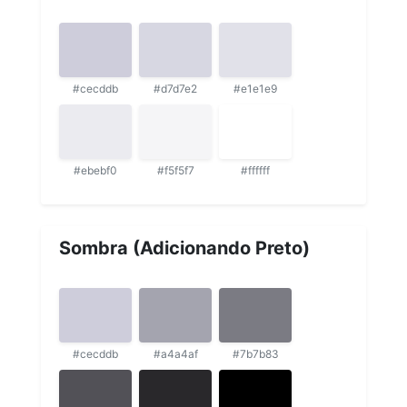
#cecddb
#d7d7e2
#e1e1e9
#ebebf0
#f5f5f7
#ffffff
Sombra (Adicionando Preto)
#cecddb
#a4a4af
#7b7b83