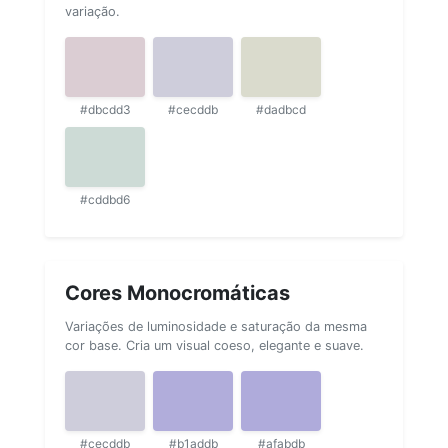
variação.
#dbcdd3
#cecddb
#dadbcd
#cddbd6
Cores Monocromáticas
Variações de luminosidade e saturação da mesma
cor base. Cria um visual coeso, elegante e suave.
#cecddb
#b1addb
#afabdb