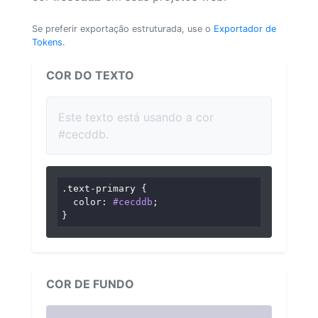
Se preferir exportação estruturada, use o
Exportador de
Tokens
.
COR DO TEXTO
Este texto está usando a cor
#cecddb.
.text-primary
 {

color
: 
#cecddb
;

}
COR DE FUNDO