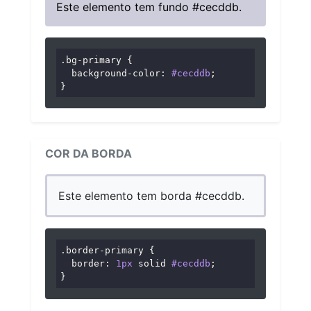
Este elemento tem fundo #cecddb.
.bg-primary
 {

background-color
: 
#cecddb
;

}
COR DA BORDA
Este elemento tem borda #cecddb.
.border-primary
 {

border
: 
1px
 solid 
#cecddb
;

}