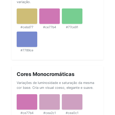
variação.
#cebd77
#ce77b4
#77ce91
#7789ce
Cores Monocromáticas
Variações de luminosidade e saturação da mesma
cor base. Cria um visual coeso, elegante e suave.
#ce77b4
#cea2c1
#cea0c1