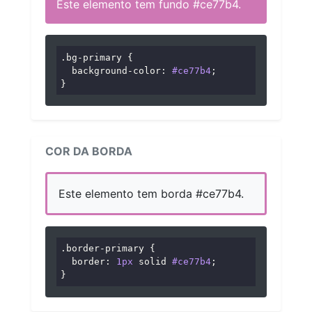
Este elemento tem fundo #ce77b4.
.bg-primary
 {

background-color
: 
#ce77b4
;

}
COR DA BORDA
Este elemento tem borda #ce77b4.
.border-primary
 {

border
: 
1px
 solid 
#ce77b4
;

}