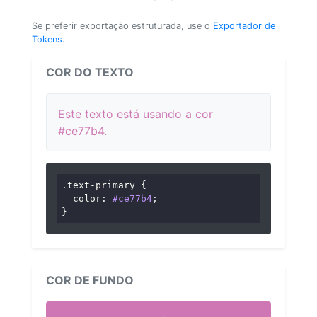
Se preferir exportação estruturada, use o
Exportador de
Tokens
.
COR DO TEXTO
Este texto está usando a cor
#ce77b4.
.text-primary
 {

color
: 
#ce77b4
;

}
COR DE FUNDO