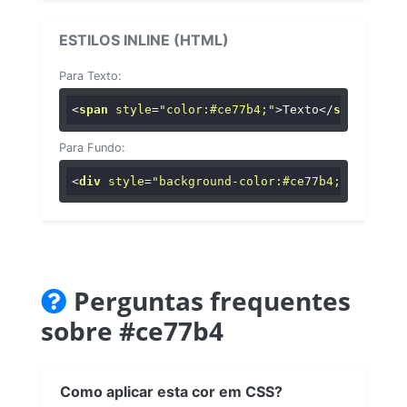
ESTILOS INLINE (HTML)
Para Texto:
<
span
style
=
"color:#ce77b4;"
>
Texto
</
span
>
Para Fundo:
<
div
style
=
"background-color:#ce77b4;"
>
...
</
di
Perguntas frequentes
sobre #ce77b4
Como aplicar esta cor em CSS?