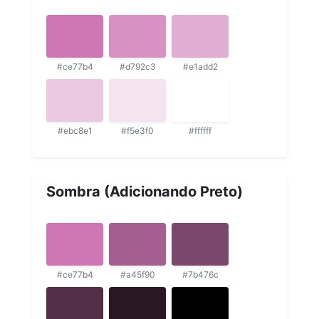
#ce77b4
#d792c3
#e1add2
#ebc8e1
#f5e3f0
#ffffff
Sombra (Adicionando Preto)
#ce77b4
#a45f90
#7b476c