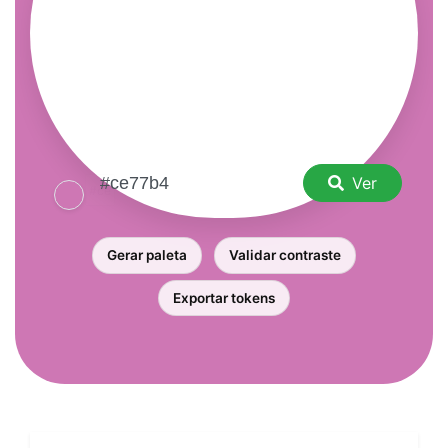
Ver
Gerar paleta
Validar contraste
Exportar tokens