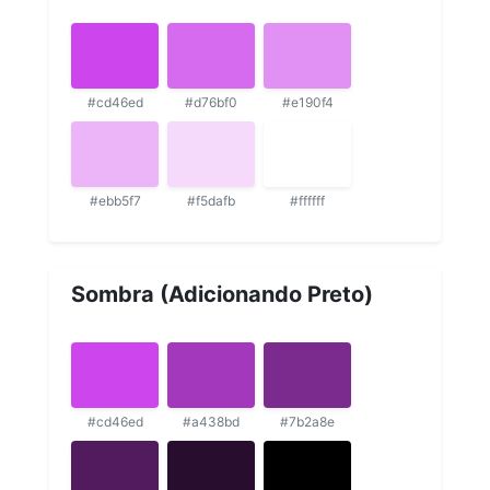
#cd46ed
#d76bf0
#e190f4
#ebb5f7
#f5dafb
#ffffff
Sombra (Adicionando Preto)
#cd46ed
#a438bd
#7b2a8e