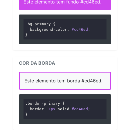
Este elemento tem fundo #cd46ed.
.bg-primary
 {

background-color
: 
#cd46ed
;

}
COR DA BORDA
Este elemento tem borda #cd46ed.
.border-primary
 {

border
: 
1px
 solid 
#cd46ed
;

}