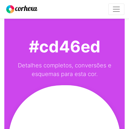
#cd46ed
Detalhes completos, conversões e
esquemas para esta cor.