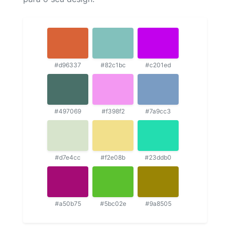
#d96337
#82c1bc
#c201ed
#497069
#f398f2
#7a9cc3
#d7e4cc
#f2e08b
#23ddb0
#a50b75
#5bc02e
#9a8505