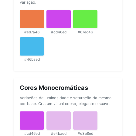
variação.
#ed7a46
#cd46ed
#67ed46
#46baed
Cores Monocromáticas
Variações de luminosidade e saturação da mesma
cor base. Cria um visual coeso, elegante e suave.
#cd46ed
#e4baed
#e3b8ed