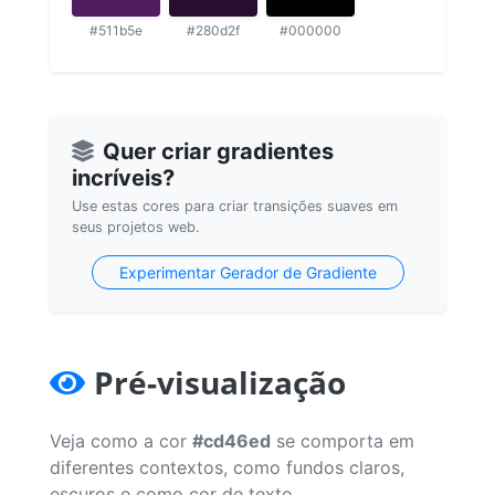
#511b5e
#280d2f
#000000
Quer criar gradientes
incríveis?
Use estas cores para criar transições suaves em
seus projetos web.
Experimentar Gerador de Gradiente
Pré-visualização
Veja como a cor
#cd46ed
se comporta em
diferentes contextos, como fundos claros,
escuros e como cor de texto.