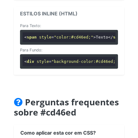
ESTILOS INLINE (HTML)
Para Texto:
<
span
style
=
"color:#cd46ed;"
>
Texto
</
span
>
Para Fundo:
<
div
style
=
"background-color:#cd46ed;"
>
...
</
di
Perguntas frequentes
sobre #cd46ed
Como aplicar esta cor em CSS?