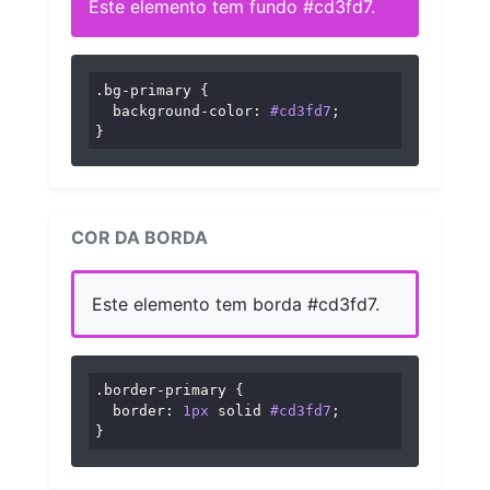
Este elemento tem fundo #cd3fd7.
.bg-primary
 {

background-color
: 
#cd3fd7
;

}
COR DA BORDA
Este elemento tem borda #cd3fd7.
.border-primary
 {

border
: 
1px
 solid 
#cd3fd7
;

}