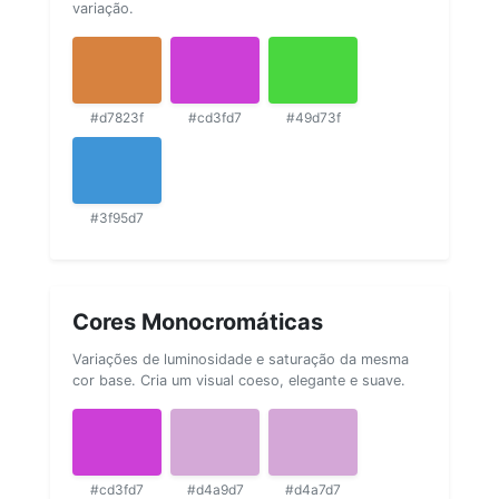
variação.
#d7823f
#cd3fd7
#49d73f
#3f95d7
Cores Monocromáticas
Variações de luminosidade e saturação da mesma
cor base. Cria um visual coeso, elegante e suave.
#cd3fd7
#d4a9d7
#d4a7d7