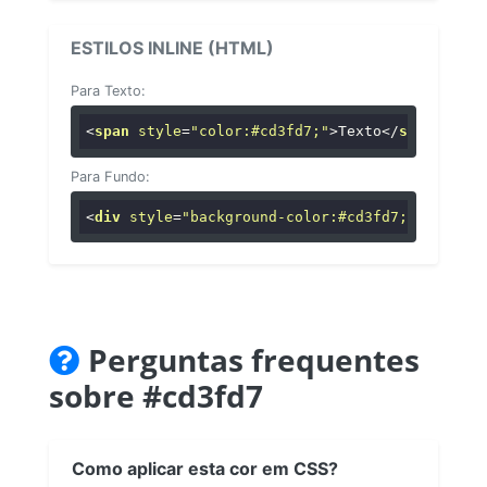
ESTILOS INLINE (HTML)
Para Texto:
<
span
style
=
"color:#cd3fd7;"
>
Texto
</
span
>
Para Fundo:
<
div
style
=
"background-color:#cd3fd7;"
>
...
</
di
Perguntas frequentes
sobre #cd3fd7
Como aplicar esta cor em CSS?