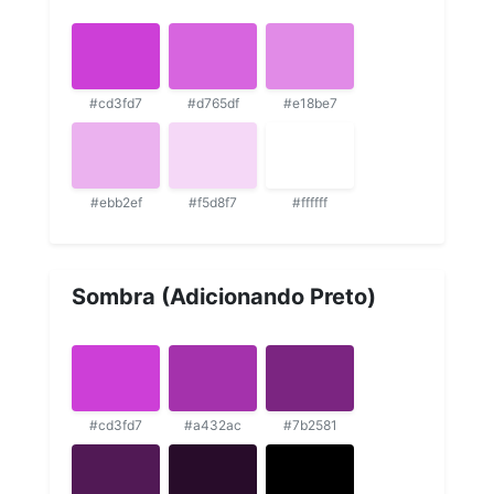
#cd3fd7
#d765df
#e18be7
#ebb2ef
#f5d8f7
#ffffff
Sombra (Adicionando Preto)
#cd3fd7
#a432ac
#7b2581