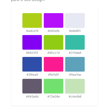
#adce16
#b50efb
#e6e8f3
#8402f3
#90cc14
#37bda6
#2f4ea9
#fb1b91
#5ea1ba
#645a6d
#72e06e
#c4e4b8