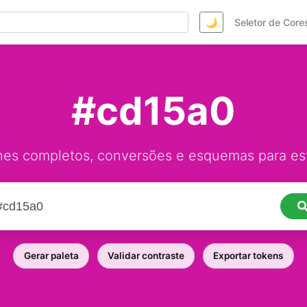
🌙
Seletor de Core
#cd15a0
hes completos, conversões e esquemas para est
Gerar paleta
Validar contraste
Exportar tokens