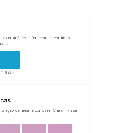
rculo cromático. Oferecem um equilíbrio
monia.
#15a0cd
icas
aturação da mesma cor base. Cria um visual