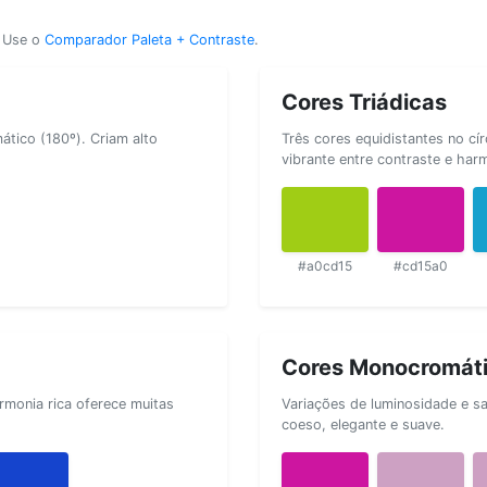
? Use o
Comparador Paleta + Contraste
.
Cores Triádicas
tico (180º). Criam alto
Três cores equidistantes no cí
vibrante entre contraste e har
#a0cd15
#cd15a0
Cores Monocromát
rmonia rica oferece muitas
Variações de luminosidade e s
coeso, elegante e suave.