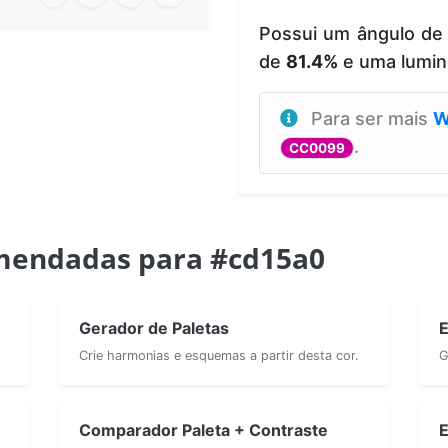
Possui um ângulo de
de
81.4%
e uma lumin
Para ser mais
W
.
CC0099
mendadas para #cd15a0
Gerador de Paletas
E
Crie harmonias e esquemas a partir desta cor.
G
Comparador Paleta + Contraste
E