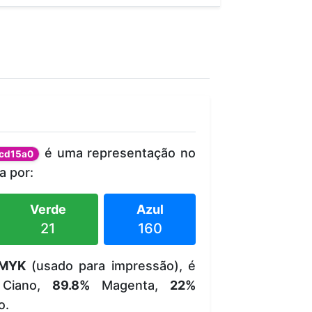
é uma representação no
cd15a0
 por:
Verde
Azul
21
160
MYK
(usado para impressão), é
Ciano,
89.8%
Magenta,
22%
o.