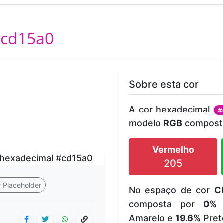
cd15a0
Sobre esta cor
A cor hexadecimal
#
modelo
RGB
composta
Vermelho
205
 Placeholder
No espaço de cor
C
composta por
0%
Amarelo e
19.6%
Pret