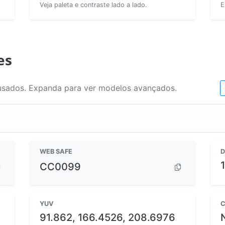
Veja paleta e contraste lado a lado.
E
es
usados. Expanda para ver modelos avançados.
WEB SAFE
D
CC0099
YUV
C
91.862, 166.4526, 208.6976