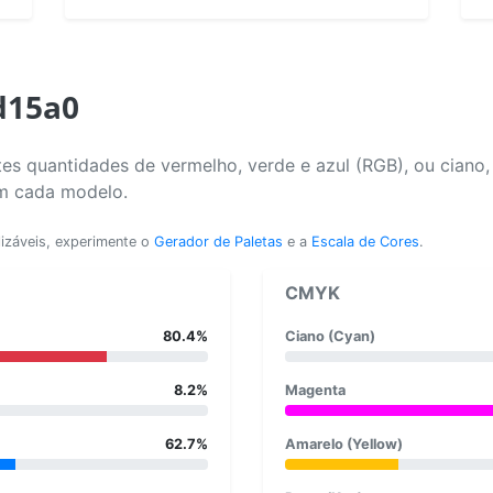
d15a0
es quantidades de vermelho, verde e azul (RGB), ou ciano
em cada modelo.
lizáveis, experimente o
Gerador de Paletas
e a
Escala de Cores
.
CMYK
80.4%
Ciano (Cyan)
8.2%
Magenta
62.7%
Amarelo (Yellow)