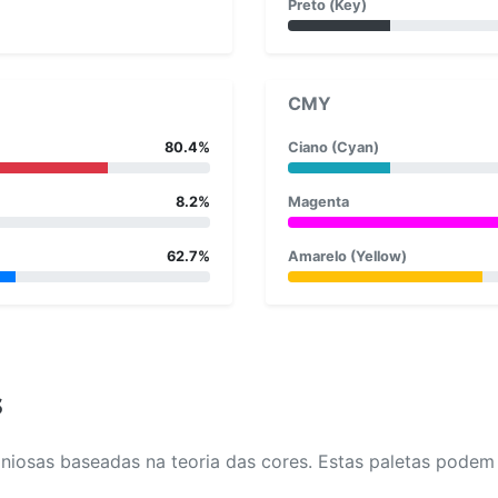
Preto (Key)
CMY
80.4%
Ciano (Cyan)
8.2%
Magenta
62.7%
Amarelo (Yellow)
s
osas baseadas na teoria das cores. Estas paletas podem aj