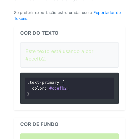
Se preferir exportação estruturada, use o
Exportador de
Tokens
.
COR DO TEXTO
Este texto está usando a cor
#ccefb2.
.text-primary
 {

color
: 
#ccefb2
;

}
COR DE FUNDO