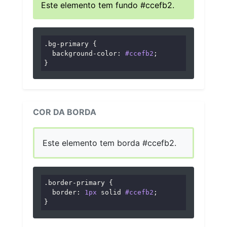
Este elemento tem fundo #ccefb2.
.bg-primary
 {

background-color
: 
#ccefb2
;

}
COR DA BORDA
Este elemento tem borda #ccefb2.
.border-primary
 {

border
: 
1px
 solid 
#ccefb2
;

}