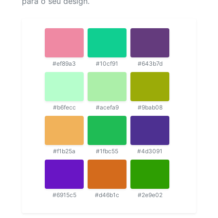
para o seu design.
#ef89a3
#10cf91
#643b7d
#b6fecc
#acefa9
#9bab08
#f1b25a
#1fbc55
#4d3091
#6915c5
#d46b1c
#2e9e02