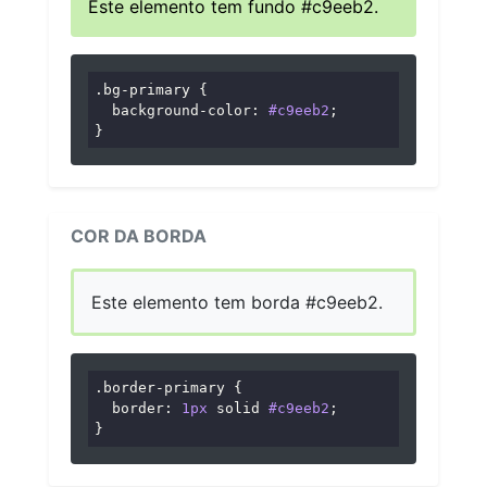
Este elemento tem fundo #c9eeb2.
.bg-primary
 {

background-color
: 
#c9eeb2
;

}
COR DA BORDA
Este elemento tem borda #c9eeb2.
.border-primary
 {

border
: 
1px
 solid 
#c9eeb2
;

}