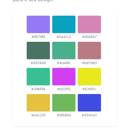
#9579f4
#0aa1c2
#d584b7
#497464
#4baf8c
#b97b83
#38bf94
#d23ff2
#e7e91c
#e4c23f
#6fb95d
#404ce1