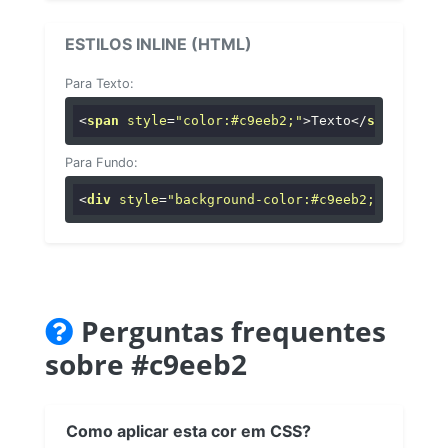
ESTILOS INLINE (HTML)
Para Texto:
<
span
style
=
"color:#c9eeb2;"
>
Texto
</
span
>
Para Fundo:
<
div
style
=
"background-color:#c9eeb2;"
>
...
</
di
Perguntas frequentes
sobre #c9eeb2
Como aplicar esta cor em CSS?