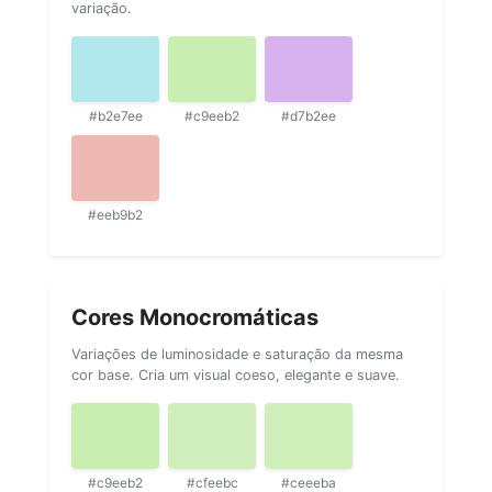
variação.
#b2e7ee
#c9eeb2
#d7b2ee
#eeb9b2
Cores Monocromáticas
Variações de luminosidade e saturação da mesma
cor base. Cria um visual coeso, elegante e suave.
#c9eeb2
#cfeebc
#ceeeba