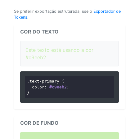
Se preferir exportação estruturada, use o
Exportador de
Tokens
.
COR DO TEXTO
Este texto está usando a cor
#c9eeb2.
.text-primary
 {

color
: 
#c9eeb2
;

}
COR DE FUNDO