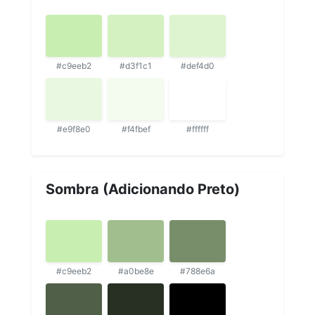
#c9eeb2
#d3f1c1
#def4d0
#e9f8e0
#f4fbef
#ffffff
Sombra (Adicionando Preto)
#c9eeb2
#a0be8e
#788e6a